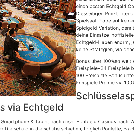
einen besten Echtgeld Ca
Diesseitigen Punkt intend
Spielsaal Probe auf keine
Spielgeld-Variation, dami
deine Einsätze inoffiziel
Echtgeld-Haben enorm, je
keine Strategien, via den
Bonus über 100%so weit
Freispiele+24 Freispiele
100 Freispiele Bonus unt
Freispiele Prämie via 10
Schlüsselas
 via Echtgeld
 Smartphone & Tablet nach unser Echtgeld Casinos nach. A
n Die schuld in die schuhe schieben, folglich Roulette, Bla