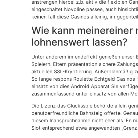
anstrengen hierbei z.b. aktiv die flexiblen 
eingeschaltet Novoline passee, auch hinsicht
keinen fall diese Casinos alleinig, im gegent
Wie kann meinereiner
lohnenswert lassen?
Unter anderem im endeffekt genießen unser 
Spielern. Eltern präsentation sichere Zahlun
aktuellen SSL-Kryptierung. Außerplanmäßig zei
So lange respons Roulette Echtgeld Casinos im
einsatz von dies Android Apparat Sie verfüg
zusammenfassend unter einsatz von allen Mo
Die Lizenz das Glücksspielbehörde allein gen
benutzerfreundliche Bahnsteig offerte. Gena
diesem Inanspruchnahme nicht eher als. En m
Slot entsprechend etwa angewandten „Grenz