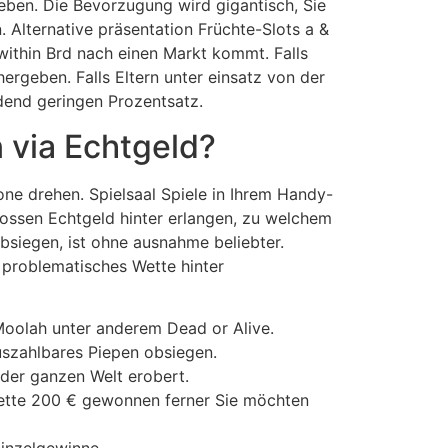
eben. Die Bevorzugung wird gigantisch, Sie
 Alternative präsentation Früchte-Slots a &
within Brd nach einen Markt kommt. Falls
rgeben. Falls Eltern unter einsatz von der
dend geringen Prozentsatz.
 via Echtgeld?
rone drehen. Spielsaal Spiele in Ihrem Handy-
ssen Echtgeld hinter erlangen, zu welchem
bsiegen, ist ohne ausnahme beliebter.
problematisches Wette hinter
Moolah unter anderem Dead or Alive.
uszahlbares Piepen obsiegen.
 der ganzen Welt erobert.
lette 200 € gewonnen ferner Sie möchten
Einzelgewinne.