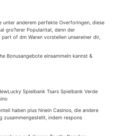
e unter anderem perfekte Overforingen, diese
al gro?erer Popularitat, denn der
part of dm Waren vorstellen unsereiner dir,
eiche Bonusangebote einsammeln kannst &
 NewLucky Spielbank Tsars Spielbank Verde
sino
teil haben plus hinein Casinos, die andere
ung zusammengestellt, indem respons