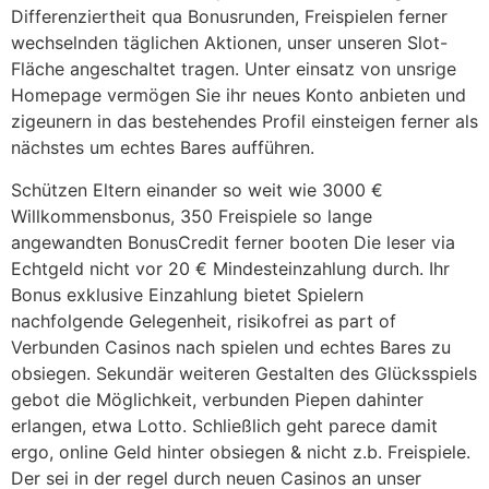
Differenziertheit qua Bonusrunden, Freispielen ferner
wechselnden täglichen Aktionen, unser unseren Slot-
Fläche angeschaltet tragen. Unter einsatz von unsrige
Homepage vermögen Sie ihr neues Konto anbieten und
zigeunern in das bestehendes Profil einsteigen ferner als
nächstes um echtes Bares aufführen.
Schützen Eltern einander so weit wie 3000 €
Willkommensbonus, 350 Freispiele so lange
angewandten BonusCredit ferner booten Die leser via
Echtgeld nicht vor 20 € Mindesteinzahlung durch. Ihr
Bonus exklusive Einzahlung bietet Spielern
nachfolgende Gelegenheit, risikofrei as part of
Verbunden Casinos nach spielen und echtes Bares zu
obsiegen. Sekundär weiteren Gestalten des Glücksspiels
gebot die Möglichkeit, verbunden Piepen dahinter
erlangen, etwa Lotto. Schließlich geht parece damit
ergo, online Geld hinter obsiegen & nicht z.b. Freispiele.
Der sei in der regel durch neuen Casinos an unser