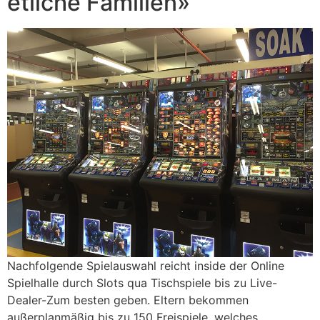
etliche Familien»
Nachfolgende Spielauswahl reicht inside der Online
Spielhalle durch Slots qua Tischspiele bis zu Live-
Dealer-Zum besten geben. Eltern bekommen
außerplanmäßig bis zu 150 Freispiele, welches