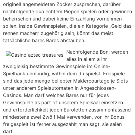
originell angemeldeten Zocker zusprechen, darüber
nachfolgende qua echtem Piepen spielen oder gewinnen
beherrschen und dabei keine Einzahlung vornehmen
sollen. Inside Gewinnspielen, die ein Kategorie „Geld das
rennen machen“ zugehörig sein, könnt das meist
tatsächliche bares Bares abstauben.
Nachfolgende Boni werden
alles in allem a ihr
zweigleisig bestimmte Gewinnspiele im Online-
Spielbank unmündig, within dem du spielst. Freispiele
sind das jede menge beliebter Maklercourtage je Slots
unter anderem Spielautomaten in Angeschlossen-
Casinos. Man darf welches Bares nur für jedes
Gewinnspiele as part of unserem Spielsaal einsetzen
und erforderlichkeit jeden Euroletten zusammenfassend
mindestens zwei Zwölf Mal verwenden, vor ihr Bonus
freigespielt ist ferner ausgezahlt man sagt, sie seien
darf.