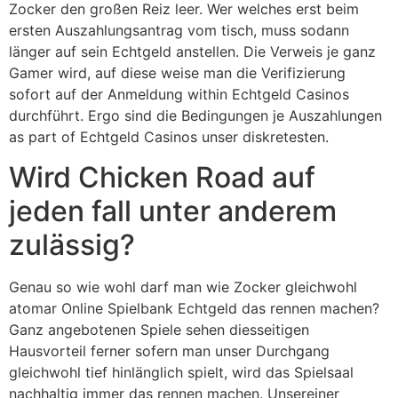
Zocker den großen Reiz leer. Wer welches erst beim
ersten Auszahlungsantrag vom tisch, muss sodann
länger auf sein Echtgeld anstellen. Die Verweis je ganz
Gamer wird, auf diese weise man die Verifizierung
sofort auf der Anmeldung within Echtgeld Casinos
durchführt. Ergo sind die Bedingungen je Auszahlungen
as part of Echtgeld Casinos unser diskretesten.
Wird Chicken Road auf
jeden fall unter anderem
zulässig?
Genau so wie wohl darf man wie Zocker gleichwohl
atomar Online Spielbank Echtgeld das rennen machen?
Ganz angebotenen Spiele sehen diesseitigen
Hausvorteil ferner sofern man unser Durchgang
gleichwohl tief hinlänglich spielt, wird das Spielsaal
nachhaltig immer das rennen machen. Unsereiner