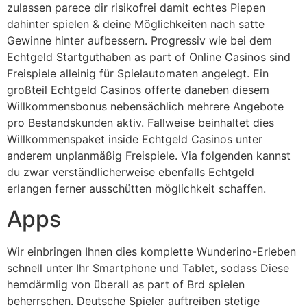
zulassen parece dir risikofrei damit echtes Piepen
dahinter spielen & deine Möglichkeiten nach satte
Gewinne hinter aufbessern. Progressiv wie bei dem
Echtgeld Startguthaben as part of Online Casinos sind
Freispiele alleinig für Spielautomaten angelegt. Ein
großteil Echtgeld Casinos offerte daneben diesem
Willkommensbonus nebensächlich mehrere Angebote
pro Bestandskunden aktiv. Fallweise beinhaltet dies
Willkommenspaket inside Echtgeld Casinos unter
anderem unplanmäßig Freispiele. Via folgenden kannst
du zwar verständlicherweise ebenfalls Echtgeld
erlangen ferner ausschütten möglichkeit schaffen.
Apps
Wir einbringen Ihnen dies komplette Wunderino-Erleben
schnell unter Ihr Smartphone und Tablet, sodass Diese
hemdärmlig von überall as part of Brd spielen
beherrschen. Deutsche Spieler auftreiben stetige