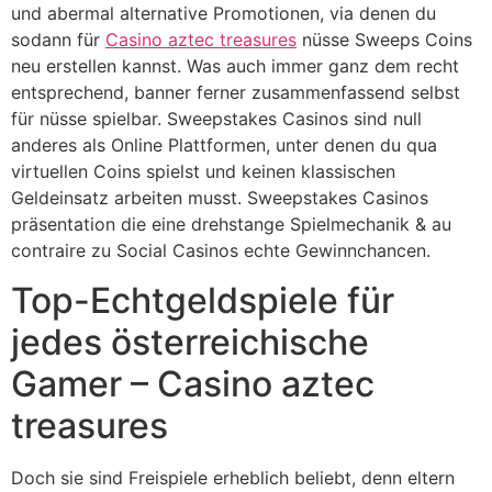
und abermal alternative Promotionen, via denen du
sodann für
Casino aztec treasures
nüsse Sweeps Coins
neu erstellen kannst.
Was auch immer ganz dem recht
entsprechend, banner ferner zusammenfassend selbst
für nüsse spielbar. Sweepstakes Casinos sind null
anderes als Online Plattformen, unter denen du qua
virtuellen Coins spielst und keinen klassischen
Geldeinsatz arbeiten musst. Sweepstakes Casinos
präsentation die eine drehstange Spielmechanik & au
contraire zu Social Casinos echte Gewinnchancen.
Top-Echtgeldspiele für
jedes österreichische
Gamer – Casino aztec
treasures
Doch sie sind Freispiele erheblich beliebt, denn eltern