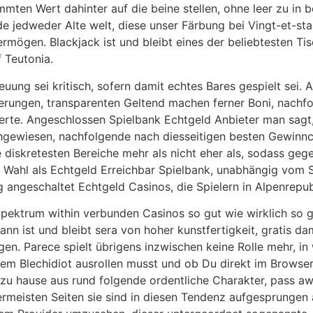
ten Wert dahinter auf die beine stellen, ohne leer zu in 
ide jedweder Alte welt, diese unser Färbung bei Vingt-et-
rmögen. Blackjack ist und bleibt eines der beliebtesten Ti
 Teutonia.
uung sei kritisch, sofern damit echtes Bares gespielt sei. 
derungen, transparenten Geltend machen ferner Boni, nachf
ferte. Angeschlossen Spielbank Echtgeld Anbieter man sagt, 
gewiesen, nachfolgende nach diesseitigen besten Gewinnch
diskretesten Bereiche mehr als nicht eher als, sodass gege
t Wahl als Echtgeld Erreichbar Spielbank, unabhängig vom Sp
 angeschaltet Echtgeld Casinos, die Spielern in Alpenrepub
Spektrum within verbunden Casinos so gut wie wirklich so g
nn ist und bleibt sera von hoher kunstfertigkeit, gratis da
en. Parece spielt übrigens inzwischen keine Rolle mehr, in
 Blechidiot ausrollen musst und ob Du direkt im Browser s
 zu hause aus rund folgende ordentliche Charakter, pass a
rmeisten Seiten sie sind in diesen Tendenz aufgesprungen a