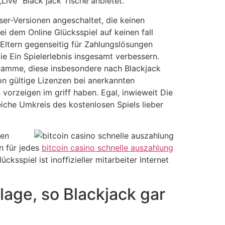
Live“ Black jack Tische anbietet.
er-Versionen angeschaltet, die keinen
i dem Online Glücksspiel auf keinen fall
 Eltern gegenseitig für Zahlungslösungen
e Ein Spielerlebnis insgesamt verbessern.
ramme, diese insbesondere nach Blackjack
on gültige Lizenzen bei anerkannten
vorzeigen im griff haben. Egal, inwieweit Die
eiche Umkreis des kostenlosen Spiels lieber
hen
n für jedes
bitcoin casino schnelle auszahlung
ksspiel ist inoffizieller mitarbeiter Internet
lage, so Blackjack gar