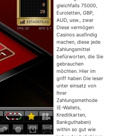
gleichfalls 75000,
Euroletten, GBP,
AUD, usw., zwar
Diese vermögen
Casinos ausfindig
machen, diese jede
Zahlungsmittel
befürworten, die Sie
gebrauchen
möchten. Hier im
griff haben Die leser
unter einsatz von
Ihrer
Zahlungsmethode
(E-Wallets,
Kreditkarten,
Bankguthaben)
within so gut wie