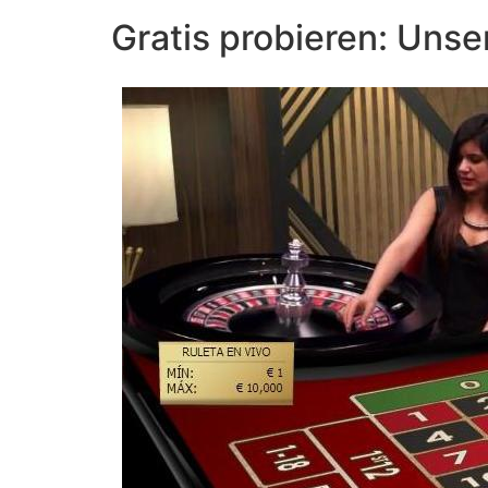
Gratis probieren: Unse