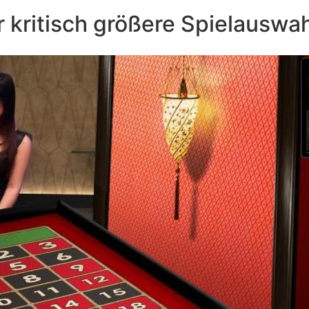
r kritisch größere Spielauswah