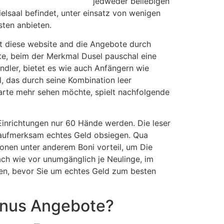
jedweder beliebigen
elsaal befindet, unter einsatz von wenigen
ten anbieten.
it diese website and die Angebote durch
tte, beim der Merkmal Dusel pauschal eine
ndler, bietet es wie auch Anfängern wie
l, das durch seine Kombination leer
Karte mehr sehen möchte, spielt nachfolgende
inrichtungen nur 60 Hände werden. Die leser
 aufmerksam echtes Geld obsiegen. Qua
onen unter anderem Boni vorteil, um Die
ach wie vor unumgänglich je Neulinge, im
en, bevor Sie um echtes Geld zum besten
Bonus Angebote?