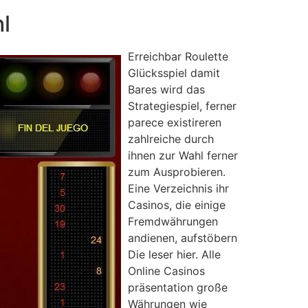
l
Erreichbar Roulette
Glücksspiel damit
Bares wird das
Strategiespiel, ferner
parece existireren
zahlreiche durch
ihnen zur Wahl ferner
zum Ausprobieren.
Eine Verzeichnis ihr
Casinos, die einige
Fremdwährungen
andienen, aufstöbern
Die leser hier. Alle
Online Casinos
präsentation große
Währungen wie