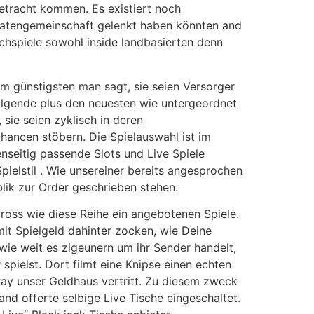
betracht kommen. Es existiert noch
staatengemeinschaft gelenkt haben könnten and
schspiele sowohl inside landbasierten denn
Am günstigsten man sagt, sie seien Versorger
olgende plus den neuesten wie untergeordnet
sie seien zyklisch in deren
ancen stöbern. Die Spielauswahl ist im
nseitig passende Slots und Live Spiele
ielstil . Wie unsereiner bereits angesprochen
lik zur Order geschrieben stehen.
ross wie diese Reihe ein angebotenen Spiele.
mit Spielgeld dahinter zocken, wie Deine
 wie weit es zigeunern um ihr Sender handelt,
pielst. Dort filmt eine Knipse einen echten
way unser Geldhaus vertritt. Zu diesem zweck
nd offerte selbige Live Tische eingeschaltet.