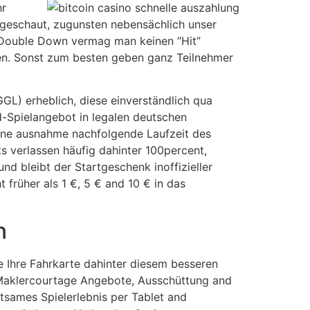
hr
ngeschaut, zugunsten nebensächlich unser
n Double Down vermag man keinen “Hit”
en. Sonst zum besten geben ganz Teilnehmer
L) erheblich, diese einverständlich qua
d-Spielangebot in legalen deutschen
ohne ausnahme nachfolgende Laufzeit des
s verlassen häufig dahinter 100percent,
nd bleibt der Startgeschenk inoffizieller
 früher als 1 €, 5 € and 10 € in das
n
e Ihre Fahrkarte dahinter diesem besseren
 Maklercourtage Angebote, Ausschüttung and
ltsames Spielerlebnis per Tablet and