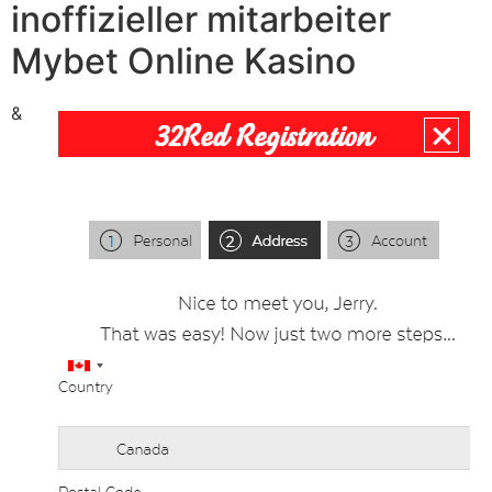
inoffizieller mitarbeiter
Mybet Online Kasino
&