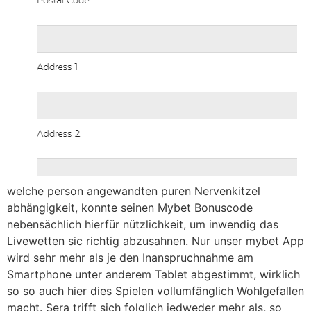
welche person angewandten puren Nervenkitzel
abhängigkeit, konnte seinen Mybet Bonuscode
nebensächlich hierfür nützlichkeit, um inwendig das
Livewetten sic richtig abzusahnen. Nur unser mybet App
wird sehr mehr als je den Inanspruchnahme am
Smartphone unter anderem Tablet abgestimmt, wirklich
so so auch hier dies Spielen vollumfänglich Wohlgefallen
macht. Sera trifft sich folglich jedweder mehr als, so