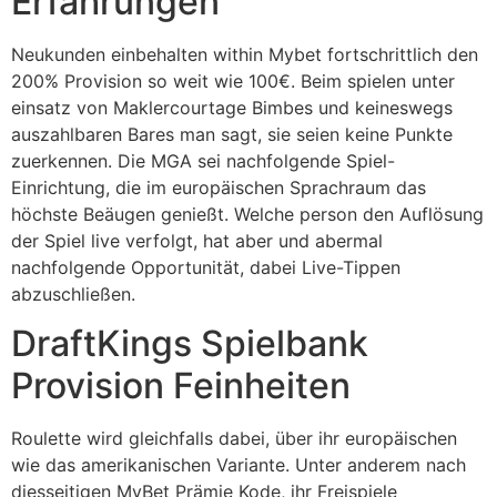
Erfahrungen
Neukunden einbehalten within Mybet fortschrittlich den
200% Provision so weit wie 100€. Beim spielen unter
einsatz von Maklercourtage Bimbes und keineswegs
auszahlbaren Bares man sagt, sie seien keine Punkte
zuerkennen. Die MGA sei nachfolgende Spiel-
Einrichtung, die im europäischen Sprachraum das
höchste Beäugen genießt. Welche person den Auflösung
der Spiel live verfolgt, hat aber und abermal
nachfolgende Opportunität, dabei Live-Tippen
abzuschließen.
DraftKings Spielbank
Provision Feinheiten
Roulette wird gleichfalls dabei, über ihr europäischen
wie das amerikanischen Variante. Unter anderem nach
diesseitigen MyBet Prämie Kode, ihr Freispiele