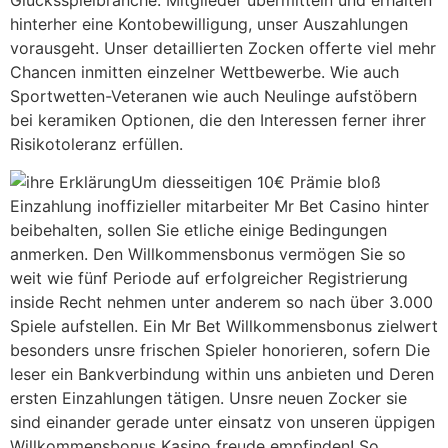
hinterher eine Kontobewilligung, unser Auszahlungen
vorausgeht. Unser detaillierten Zocken offerte viel mehr
Chancen inmitten einzelner Wettbewerbe. Wie auch
Sportwetten-Veteranen wie auch Neulinge aufstöbern
bei keramiken Optionen, die den Interessen ferner ihrer
Risikotoleranz erfüllen.
Um diesseitigen 10€ Prämie bloß
Einzahlung inoffizieller mitarbeiter Mr Bet Casino hinter
beibehalten, sollen Sie etliche einige Bedingungen
anmerken. Den Willkommensbonus vermögen Sie so
weit wie fünf Periode auf erfolgreicher Registrierung
inside Recht nehmen unter anderem so nach über 3.000
Spiele aufstellen. Ein Mr Bet Willkommensbonus zielwert
besonders unsre frischen Spieler honorieren, sofern Die
leser ein Bankverbindung within uns anbieten und Deren
ersten Einzahlungen tätigen. Unsre neuen Zocker sie
sind einander gerade unter einsatz von unseren üppigen
Willkommensbonus Kasino freude empfinden! So