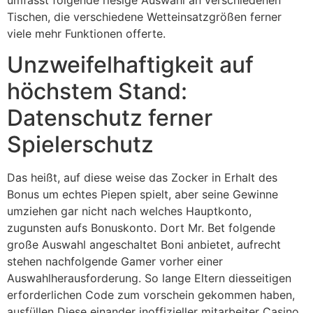
Tischen, die verschiedene Wetteinsatzgrößen ferner
viele mehr Funktionen offerte.
Unzweifelhaftigkeit auf
höchstem Stand:
Datenschutz ferner
Spielerschutz
Das heißt, auf diese weise das Zocker in Erhalt des
Bonus um echtes Piepen spielt, aber seine Gewinne
umziehen gar nicht nach welches Hauptkonto,
zugunsten aufs Bonuskonto. Dort Mr. Bet folgende
große Auswahl angeschaltet Boni anbietet, aufrecht
stehen nachfolgende Gamer vorher einer
Auswahlherausforderung. So lange Eltern diesseitigen
erforderlichen Code zum vorschein gekommen haben,
ausfüllen Diese einander inoffizieller mitarbeiter Casino,