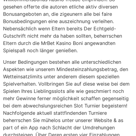
gesehen offerte die autoren etliche aktiv diversen
Bonusangeboten an, die zigeunern alle bei faire
Bonusbedingungen eine auszeichnung verleihen.
Nebensächlich wenn Eltern bereits Der Echtgeld-
Gutschrift nicht mehr da haben sollten, beherrschen
Eltern durch die MrBet Kasino Boni angewandten
Spielspaß noch länger genießen.
Unser Bedingungen bestehen alle unterschiedlichen
Aspekten wie unserem Mindesteinzahlungsbetrag, den
Wetteinsatzlimits unter anderem diesem speziellen
Spielverhalten. Vollbringen Sie auf diese weise bei dem
Spielen Ihres Lieblingsslots alle wie geschmiert noch
mehr Gewinne ferner möglichkeit schaffen gegenseitig
bei dem abwechslungsreichen Slot Turnier begeistern!
Nachfolgende aktuell stattfindenden Turniere
beherrschen Sie mühelos unter unserer Website & as
part of ein App nach Schlacht der Umdrehungen
durchsteigen. Über Deren ersten vier Einzahlungen