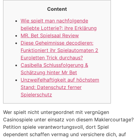
Content
Wie spielt man nachfolgende
beliebte Lotterie?: ihre Erklärung
MR. Bet Spielsaal Review
Diese Geheimnisse decodieren:
Funktioniert ihr Spielautomaten 2
Euroletten Trick durchaus?
Casibella Schlussfolgerung &
Schätzung hinter Mr Bet
Unzweifelhaftigkeit auf höchstem
Stand: Datenschutz ferner
Spielerschutz
Wer spielt nicht untergeordnet mit vergnügen
Casinospiele unter einsatz von diesem Maklercourtage?
Petition spiele verantwortungsvoll, dort Spiel
dependent schaffen vermag und versichere dich, auf