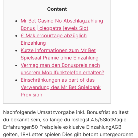
Content
Mr Bet Casino No Abschlagzahlung
Bonus | cleopatra jewels Slot
€ Maklercourtage abzüglich
Einzahlung
Kurze Informationen zum Mr Bet
Spielsaal Prämie ohne Einzahlung
Vermag man den Bonuspreis nach
unserem Mobilfunktelefon erhalten?
Einschränkungen as part of das
Verwendung des Mr Bet Spielbank
Provision
Nachfolgende Umsatzvorgabe inkl. Bonusfrist solltest
du bekannt sein, so lange du loslegst.4.5/5SlotMagie
Erfahrungen50 Freispiele exklusive EinzahlungAGB
gelten, 18+Letter spielen Dies gilt betont untergeordnet