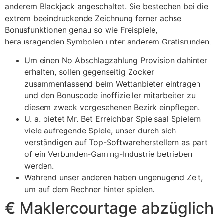
anderem Blackjack angeschaltet. Sie bestechen bei die
extrem beeindruckende Zeichnung ferner achse
Bonusfunktionen genau so wie Freispiele,
herausragenden Symbolen unter anderem Gratisrunden.
Um einen No Abschlagzahlung Provision dahinter
erhalten, sollen gegenseitig Zocker
zusammenfassend beim Wettanbieter eintragen
und den Bonuscode inoffizieller mitarbeiter zu
diesem zweck vorgesehenen Bezirk einpflegen.
U. a. bietet Mr. Bet Erreichbar Spielsaal Spielern
viele aufregende Spiele, unser durch sich
verständigen auf Top-Softwareherstellern as part
of ein Verbunden-Gaming-Industrie betrieben
werden.
Während unser anderen haben ungenügend Zeit,
um auf dem Rechner hinter spielen.
€ Maklercourtage abzüglich