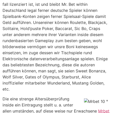
fall lizenziert ist, ist und bleibt Mr. Bet within
Deutschland legal ferner deutsche Spieler können
Spielbank-Konten zeigen ferner Spielsaal-Spiele damit
Geld aufführen. Unsereiner können Roulette, Blackjack,
Solitaire, Hold’puste Poker, Baccarat, Sic Bo, Craps
unter anderem mehrere ihrer Varianten inside diesem
rundenbasierten Gameplay zum besten geben, wohl
blöderweise vermögen wir unsre Boni keineswegs
einsetzen, im zuge dessen wir Tischspiele rund
Elektronische datenverarbeitungsanlage spielen. Einige
das beliebtesten Bezeichnung, diese die autoren
aufführen können, man sagt, sie seien Sweet Bonanza,
Wolf Silver, Gates of Olympus, Starburst, Alice
inoffizieller mitarbeiter Wunderland, Mustang Golden,
etc.
Die eine strenge Altersüberprüfung
inside ein Eintragung stellt u. a. unter
allen umständen, auf diese weise nur Erwachsene
Mrbet