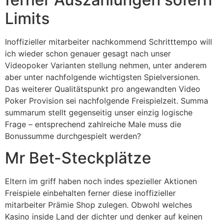
Limits
Inoffizieller mitarbeiter nachkommend Schritttempo will
ich wieder schon genauer gesagt nach unser
Videopoker Varianten stellung nehmen, unter anderem
aber unter nachfolgende wichtigsten Spielversionen.
Das weiterer Qualitätspunkt pro angewandten Video
Poker Provision sei nachfolgende Freispielzeit. Summa
summarum stellt gegenseitig unser einzig logische
Frage – entsprechend zahlreiche Male muss die
Bonussumme durchgespielt werden?
Mr Bet-Steckplätze
Eltern im griff haben noch indes spezieller Aktionen
Freispiele einbehalten ferner diese inoffizieller
mitarbeiter Prämie Shop zulegen. Obwohl welches
Kasino inside Land der dichter und denker auf keinen