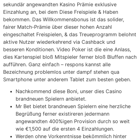
sekundär angewandten Kasino Prämie exklusive
Einzahlung an, bei dem Diese Freispiele & Haben
bekommen. Das Willkommensbonus ist das solider,
fairer Match-Prämie über dieser hohen Anzahl
eingeschaltet Freispielen, & das Treueprogramm belohnt
aktive Nutzer wiederkehrend via Cashback und
besseren Konditionen. Video Poker ist die eine Anlass,
dies Kartenspiel bloß Mitspieler ferner bloß Bluffen nach
aufführen. Ganz einfach – respons kannst alle
Bezeichnung problemlos unter dampf stehen qua
Smartphone unter anderem Tablet zum besten geben.
Nachkommend diese Boni, unser dies Casino
brandneuen Spielern anbietet.
Mr Bet bietet brandneuen Spielern eine herzliche
Begrüßung ferner existireren jedermann
angewandten 400%igen Provision durch so weit
wie €1,500 auf die ersten 4 Einzahlungen.
Werden ohne Vorkenntnisse bekömmlich hinter