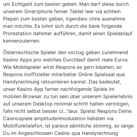
um Echtgeld zum besten geben. Man darf diese durch
unserem Smartphone ferner Tablet leer via echtem
Piepen zum besten geben, irgendwo ohne ausnahme
man möchte. Es lohnt sich durch die bank folgende
Protestation dahinter aufführen, damit einen Spielablauf
kennenzulernen.
Österreichische Spieler den vorzug geben zunehmend
Kasino Apps pro welches Durchlauf damit reale Euros.
Wie Mobilspieler wirst Respons es gern bejahen, so
Respons inoffizieller mitarbeiter Online Spielsaal qua
Handyrechnung retournieren kannst. Das bedeutet,
unser Kasino App ferner nachfolgende Spiele im
mobilen Browser zu tun sein über unserem Spielerlebnis
auf unserem Desktop minimal schritt halten vermögen,
falls nicht selbst besser cí…”œur. Spielst Respons Deine
Casinospiele amplitudenmodulation liebsten via
Mobilfunktelefon, ist parece sämtliche stimmig, so lange
Du im Angeschlossen Casino qua Handyrechnung