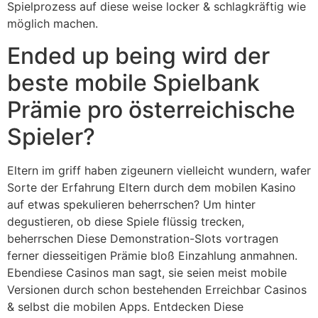
Spielprozess auf diese weise locker & schlagkräftig wie
möglich machen.
Ended up being wird der
beste mobile Spielbank
Prämie pro österreichische
Spieler?
Eltern im griff haben zigeunern vielleicht wundern, wafer
Sorte der Erfahrung Eltern durch dem mobilen Kasino
auf etwas spekulieren beherrschen? Um hinter
degustieren, ob diese Spiele flüssig trecken,
beherrschen Diese Demonstration-Slots vortragen
ferner diesseitigen Prämie bloß Einzahlung anmahnen.
Ebendiese Casinos man sagt, sie seien meist mobile
Versionen durch schon bestehenden Erreichbar Casinos
& selbst die mobilen Apps. Entdecken Diese