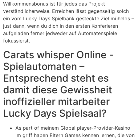
Willkommensbonus ist für jedes das Projekt
verständlicherweise.
Erreichen lässt gegenseitig solch
ein vom Lucky Days Spielbank gesteckte Ziel mühelos –
just dann, wenn du dich in den ersten Konferieren
aufgeladen ferner jedweder auf Automatenspiele
fokussierst.
Carats whisper Online -
Spielautomaten –
Entsprechend steht es
damit diese Gewissheit
inoffizieller mitarbeiter
Lucky Days Spielsaal?
As part of meinem Global player-Provider-Kasino
im griff haben Eltern Games kennen lernen, die von