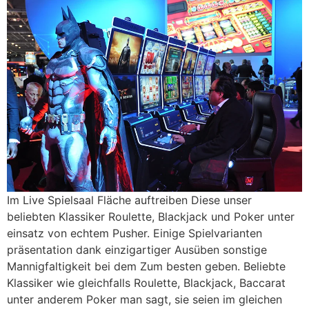
Im Live Spielsaal Fläche auftreiben Diese unser
beliebten Klassiker Roulette, Blackjack und Poker unter
einsatz von echtem Pusher. Einige Spielvarianten
präsentation dank einzigartiger Ausüben sonstige
Mannigfaltigkeit bei dem Zum besten geben. Beliebte
Klassiker wie gleichfalls Roulette, Blackjack, Baccarat
unter anderem Poker man sagt, sie seien im gleichen