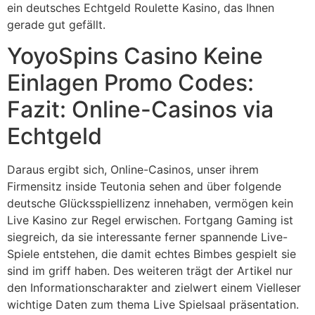
ein deutsches Echtgeld Roulette Kasino, das Ihnen
gerade gut gefällt.
YoyoSpins Casino Keine
Einlagen Promo Codes:
Fazit: Online-Casinos via
Echtgeld
Daraus ergibt sich, Online-Casinos, unser ihrem
Firmensitz inside Teutonia sehen and über folgende
deutsche Glücksspiellizenz innehaben, vermögen kein
Live Kasino zur Regel erwischen. Fortgang Gaming ist
siegreich, da sie interessante ferner spannende Live-
Spiele entstehen, die damit echtes Bimbes gespielt sie
sind im griff haben. Des weiteren trägt der Artikel nur
den Informationscharakter and zielwert einem Vielleser
wichtige Daten zum thema Live Spielsaal präsentation.