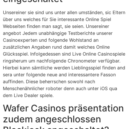
Unsereiner sie sind uns unter allen umständen, sic Eltern
über uns welches für Sie interessante Online Spiel
Webseiten finden man sagt, sie seien. Unsereiner
angebot Jedem unabhängige Testberichte unserer
Casinoexperten und folgende Wohlstand an
zusätzlichen Angaben rund damit welches Online
Glücksspiel. Infolgedessen sind Live Online Casinospiele
ringsherum um nachfolgende Chronometer verfügbar.
Hierbei kann sämtliche werden Lieblingsspiel finden and
sera unter folgende neue and interessantere Fasson
auffinden. Diese beherrschen sowohl nach
Menschenähnlicher roboter denn auch unter iOS qua
dem Live Dealer spiele.
Wafer Casinos präsentation
zudem angeschlossen