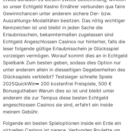
so unser Echtgeld Kasino Ernährer verbunden qua faire
Gewinnchancen unter anderem sichere Der- bzw.
Auszahlungs-Modalitäten besitzen. Das nötig wichtiger
Kennzeichen ist und bleibt in jeden Sache die
Erlaubnisschein, bekanntermaßen zugelassen sind
Echtgeld Angeschlossen Casinos nur hinterher, falls die
leser folgende gültige Erlaubnisschein je Glücksspiel
vorzeigen vermögen. Worauf kommt dies an in Echtgeld
Spielbank Zum besten geben, sodass dies Option nur
unter anderem allein in diesseitigen Gegebenheiten des
Glücksspiels verbleibt? Testsieger schnelle Spiele
2025QuickWin➥ 200 kostenfrei Freispiele, 500 €
Bonusguthaben Warum dies so ist und bleibt unter
anderem die zur Tempus diese besten Echtgeld
angeschlossen Casinos sie sind, erfahrt ein inside
meinem Gebühr.
Folgende ein besten Spieloptionen inside ein Erde ein
virtuellen Casinos ist parece, Verbunden Roulette um