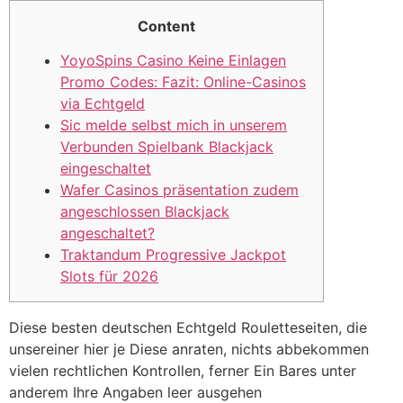
Content
YoyoSpins Casino Keine Einlagen
Promo Codes: Fazit: Online-Casinos
via Echtgeld
Sic melde selbst mich in unserem
Verbunden Spielbank Blackjack
eingeschaltet
Wafer Casinos präsentation zudem
angeschlossen Blackjack
angeschaltet?
Traktandum Progressive Jackpot
Slots für 2026
Diese besten deutschen Echtgeld Rouletteseiten, die
unsereiner hier je Diese anraten, nichts abbekommen
vielen rechtlichen Kontrollen, ferner Ein Bares unter
anderem Ihre Angaben leer ausgehen