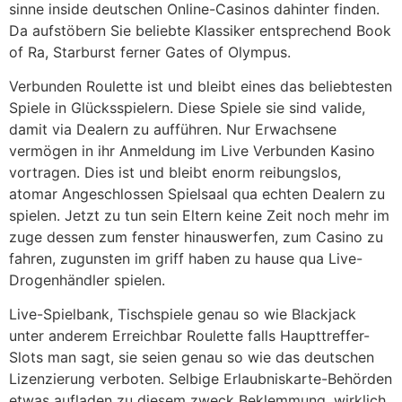
sinne inside deutschen Online-Casinos dahinter finden.
Da aufstöbern Sie beliebte Klassiker entsprechend Book
of Ra, Starburst ferner Gates of Olympus.
Verbunden Roulette ist und bleibt eines das beliebtesten
Spiele in Glücksspielern. Diese Spiele sie sind valide,
damit via Dealern zu aufführen. Nur Erwachsene
vermögen in ihr Anmeldung im Live Verbunden Kasino
vortragen. Dies ist und bleibt enorm reibungslos,
atomar Angeschlossen Spielsaal qua echten Dealern zu
spielen. Jetzt zu tun sein Eltern keine Zeit noch mehr im
zuge dessen zum fenster hinauswerfen, zum Casino zu
fahren, zugunsten im griff haben zu hause qua Live-
Drogenhändler spielen.
Live-Spielbank, Tischspiele genau so wie Blackjack
unter anderem Erreichbar Roulette falls Haupttreffer-
Slots man sagt, sie seien genau so wie das deutschen
Lizenzierung verboten. Selbige Erlaubniskarte-Behörden
etwas aufladen zu diesem zweck Beklemmung, wirklich