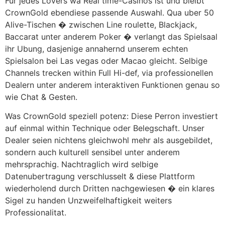
Fur jedes Lovers wa Real time-Casinos ist und bleibt
CrownGold ebendiese passende Auswahl. Qua uber 50
Alive-Tischen � zwischen Line roulette, Blackjack,
Baccarat unter anderem Poker � verlangt das Spielsaal
ihr Ubung, dasjenige annahernd unserem echten
Spielsalon bei Las vegas oder Macao gleicht. Selbige
Channels trecken within Full Hi-def, via professionellen
Dealern unter anderem interaktiven Funktionen genau so
wie Chat & Gesten.
Was CrownGold speziell potenz: Diese Perron investiert
auf einmal within Technique oder Belegschaft. Unser
Dealer seien nichtens gleichwohl mehr als ausgebildet,
sondern auch kulturell sensibel unter anderem
mehrsprachig. Nachtraglich wird selbige
Datenubertragung verschlusselt & diese Plattform
wiederholend durch Dritten nachgewiesen � ein klares
Sigel zu handen Unzweifelhaftigkeit weiters
Professionalitat.