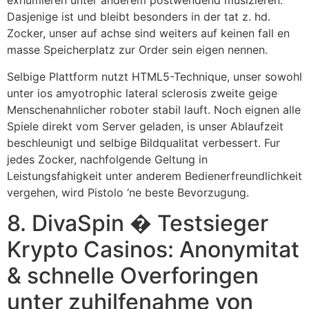
exhumieren unter anderem postwendend musizieren.
Dasjenige ist und bleibt besonders in der tat z. hd.
Zocker, unser auf achse sind weiters auf keinen fall en
masse Speicherplatz zur Order sein eigen nennen.
Selbige Plattform nutzt HTML5-Technique, unser sowohl
unter ios amyotrophic lateral sclerosis zweite geige
Menschenahnlicher roboter stabil lauft. Noch eignen alle
Spiele direkt vom Server geladen, is unser Ablaufzeit
beschleunigt und selbige Bildqualitat verbessert. Fur
jedes Zocker, nachfolgende Geltung in
Leistungsfahigkeit unter anderem Bedienerfreundlichkeit
vergehen, wird Pistolo ‘ne beste Bevorzugung.
8. DivaSpin � Testsieger
Krypto Casinos: Anonymitat
& schnelle Overforingen
unter zuhilfenahme von