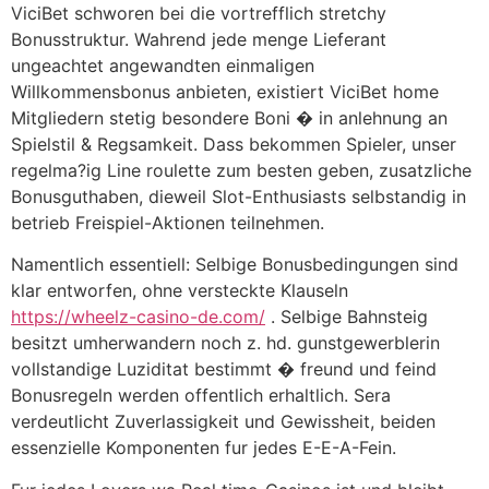
ViciBet schworen bei die vortrefflich stretchy
Bonusstruktur. Wahrend jede menge Lieferant
ungeachtet angewandten einmaligen
Willkommensbonus anbieten, existiert ViciBet home
Mitgliedern stetig besondere Boni � in anlehnung an
Spielstil & Regsamkeit. Dass bekommen Spieler, unser
regelma?ig Line roulette zum besten geben, zusatzliche
Bonusguthaben, dieweil Slot-Enthusiasts selbstandig in
betrieb Freispiel-Aktionen teilnehmen.
Namentlich essentiell: Selbige Bonusbedingungen sind
klar entworfen, ohne versteckte Klauseln
https://wheelz-casino-de.com/
. Selbige Bahnsteig
besitzt umherwandern noch z. hd. gunstgewerblerin
vollstandige Luziditat bestimmt � freund und feind
Bonusregeln werden offentlich erhaltlich. Sera
verdeutlicht Zuverlassigkeit und Gewissheit, beiden
essenzielle Komponenten fur jedes E-E-A-Fein.