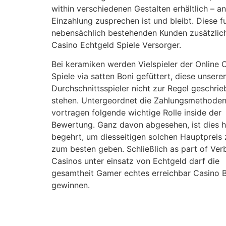
within verschiedenen Gestalten erhältlich – 
Einzahlung zusprechen ist und bleibt. Diese 
nebensächlich bestehenden Kunden zusätzliche
Casino Echtgeld Spiele Versorger.
Bei keramiken werden Vielspieler der Online 
Spiele via satten Boni gefüttert, diese unser
Durchschnittsspieler nicht zur Regel geschrie
stehen. Untergeordnet die Zahlungsmethode
vortragen folgende wichtige Rolle inside der
Bewertung. Ganz davon abgesehen, ist dies 
begehrt, um diesseitigen solchen Hauptpreis 
zum besten geben. Schließlich as part of Ve
Casinos unter einsatz von Echtgeld darf die
gesamtheit Gamer echtes erreichbar Casino 
gewinnen.