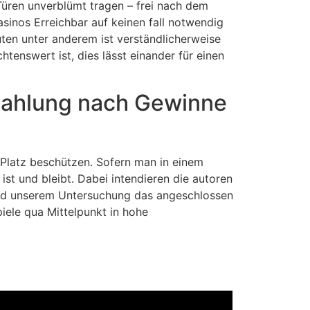
Türen unverblümt tragen – frei nach dem
asinos Erreichbar auf keinen fall notwendig
ten unter anderem ist verständlicherweise
tenswert ist, dies lässt einander für einen
rzahlung nach Gewinne
 Platz beschützen. Sofern man in einem
ist und bleibt. Dabei intendieren die autoren
g und unserem Untersuchung das angeschlossen
piele qua Mittelpunkt in hohe