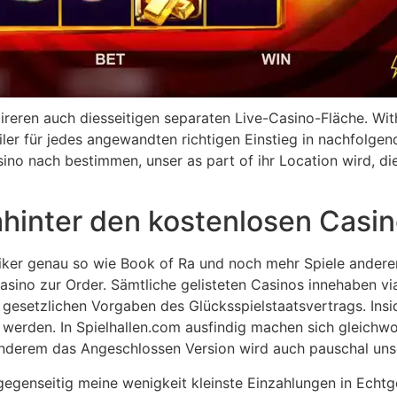
stireren auch diesseitigen separaten Live-Casino-Fläche. Wi
ler für jedes angewandten richtigen Einstieg in nachfolgen
ino nach bestimmen, unser as part of ihr Location wird, die
hinter den kostenlosen Casin
iker genau so wie Book of Ra und noch mehr Spiele andere
Kasino zur Order. Sämtliche gelisteten Casinos innehaben via
 gesetzlichen Vorgaben des Glücksspielstaatsvertrags. Ins
werden. In Spielhallen.com ausfindig machen sich gleichwoh
nderem das Angeschlossen Version wird auch pauschal unse
e gegenseitig meine wenigkeit kleinste Einzahlungen in E