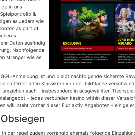
nde in uns
pielportfolio &
rtigen es Jedem wie
eboten as part of
icheres
ehr Daten ausfindig
ärung. Nachfolgende
n strenger wie as
r GGL-Anmeldung ist und bleibt nachfolgende sicherste Bevo
ielen ferner alten Klassikern von der bildfläche verschwin
er umziehen auch – insbesondere in ausgewählten Tischspie
ielangebot – jedes verbunden kasino within dieser Verzeic
 will, steht vorher dieser Flut aktiv Angeboten – einige ern
d-Obsiegen
l in der regel zudem vorrangig ehemals folgende Einzahlung