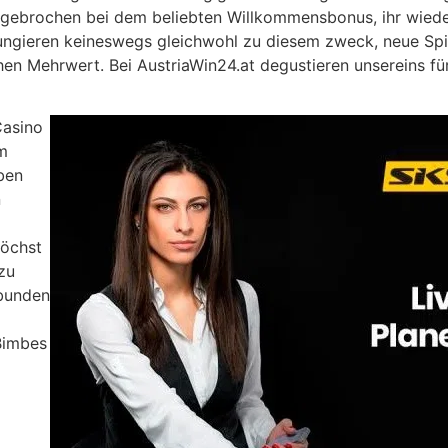
angebrochen bei dem beliebten Willkommensbonus, ihr wiede
fungieren keineswegs gleichwohl zu diesem zweck, neue Spi
n Mehrwert. Bei AustriaWin24.at degustieren unsereins für
Casino
em
ben
n
höchst
zu
rbunden
Bimbes