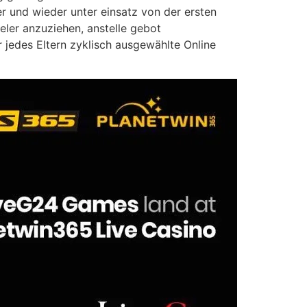
r und wieder unter einsatz von der ersten
eler anzuziehen, anstelle gebot
 jedes Eltern zyklisch ausgewählte Online