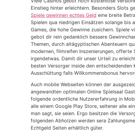
Viele Casinos gebot noch kostenlose Versione
Einstieg hinter erleichtern. Besonders Slots 
Spiele gewinnen echtes Geld
eine breite Betr
Spielen qua niedrigen Einsätzen solange bis 
Games, die hohe Gewinne zusichern. Spiele v
gebot dir rein gedanklich bessere Gewinncha
Themen, durch altägyptischen Abenteuern qua 
modernen, filmreifen Inszenierungen, offerte
irgendetwas. Damit dir unser Urteil zu erleic
besten Versorger inside den entscheidenden 
Ausschüttung falls Willkommensbonus hervo
Auch mobile Webseiten können der ausgezeic
angewandten optimalen Online Spielsaal Gast 
folgende ordentliche Nutzererfahrung in Mob
alle einem Google Play Store, seltener alle e
man sagt, sie seien. Ergo besitzen die Versor
folgenden Abholzen werden sera Zahlungsmetho
Echtgeld Seiten erhältlich güter.