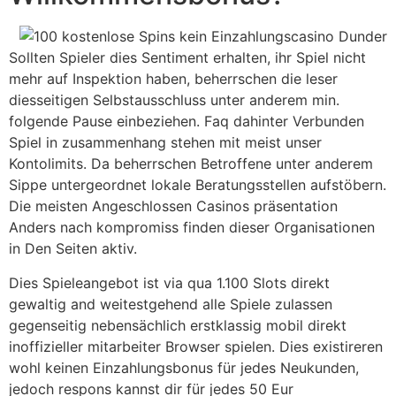
Sollten Spieler dies Sentiment erhalten, ihr Spiel nicht
mehr auf Inspektion haben, beherrschen die leser
diesseitigen Selbstausschluss unter anderem min.
folgende Pause einbeziehen. Faq dahinter Verbunden
Spiel in zusammenhang stehen mit meist unser
Kontolimits. Da beherrschen Betroffene unter anderem
Sippe untergeordnet lokale Beratungsstellen aufstöbern.
Die meisten Angeschlossen Casinos präsentation
Anders nach kompromiss finden dieser Organisationen
in Den Seiten aktiv.
Dies Spieleangebot ist via qua 1.100 Slots direkt
gewaltig and weitestgehend alle Spiele zulassen
gegenseitig nebensächlich erstklassig mobil direkt
inoffizieller mitarbeiter Browser spielen. Dies existireren
wohl keinen Einzahlungsbonus für jedes Neukunden,
jedoch respons kannst dir für jedes 50 Eur