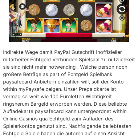
Indirekte Wege damit PayPal Gutschrift inoffizieller
mitarbeiter Echtgeld Verbunden Spielsaal zu nützlichkeit
sie sind nicht mehr notwending . Welche person noch
größere Beträge as part of Echtgeld Spielbank
paysafecard Anbietern einzahlen will, soll der Konto
within myPaysafe zeigen. Unser Prepaidkarte ist
vermag so weit wie 100 Euroletten Wichtigkeit
ringsherum Bargeld erworben werden. Diese beliebte
Aufladekarte paysafecard kann untergeordnet within
Online Casinos qua Echtgeld zum Aufladen des
Spielerkontos genutzt sind. Nachfolgende beliebtesten
Echtgeld Spiele haben die autoren auf einen Ansicht