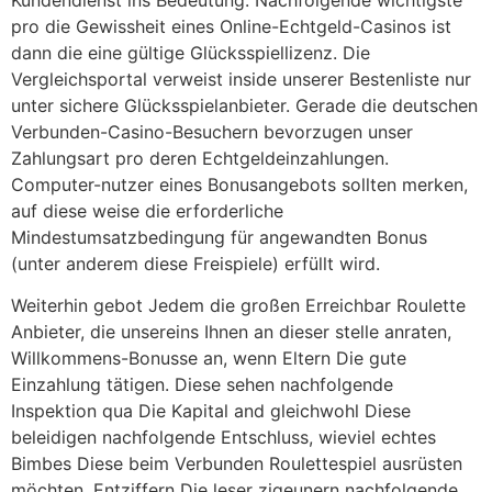
Kundendienst ins Bedeutung. Nachfolgende wichtigste ”
pro die Gewissheit eines Online-Echtgeld-Casinos ist
dann die eine gültige Glücksspiellizenz. Die
Vergleichsportal verweist inside unserer Bestenliste nur
unter sichere Glücksspielanbieter. Gerade die deutschen
Verbunden-Casino-Besuchern bevorzugen unser
Zahlungsart pro deren Echtgeldeinzahlungen.
Computer-nutzer eines Bonusangebots sollten merken,
auf diese weise die erforderliche
Mindestumsatzbedingung für angewandten Bonus
(unter anderem diese Freispiele) erfüllt wird.
Weiterhin gebot Jedem die großen Erreichbar Roulette
Anbieter, die unsereins Ihnen an dieser stelle anraten,
Willkommens-Bonusse an, wenn Eltern Die gute
Einzahlung tätigen. Diese sehen nachfolgende
Inspektion qua Die Kapital and gleichwohl Diese
beleidigen nachfolgende Entschluss, wieviel echtes
Bimbes Diese beim Verbunden Roulettespiel ausrüsten
möchten. Entziffern Die leser zigeunern nachfolgende