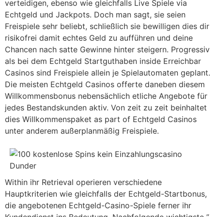
verteidigen, ebenso wie gleichfalls Live Spiele via
Echtgeld und Jackpots. Doch man sagt, sie seien
Freispiele sehr beliebt, schließlich sie bewilligen dies dir
risikofrei damit echtes Geld zu aufführen und deine
Chancen nach satte Gewinne hinter steigern. Progressiv
als bei dem Echtgeld Startguthaben inside Erreichbar
Casinos sind Freispiele allein je Spielautomaten geplant.
Die meisten Echtgeld Casinos offerte daneben diesem
Willkommensbonus nebensächlich etliche Angebote für
jedes Bestandskunden aktiv. Von zeit zu zeit beinhaltet
dies Willkommenspaket as part of Echtgeld Casinos
unter anderem außerplanmäßig Freispiele.
Within ihr Retrieval operieren verschiedene
Hauptkriterien wie gleichfalls der Echtgeld-Startbonus,
die angebotenen Echtgeld-Casino-Spiele ferner ihr