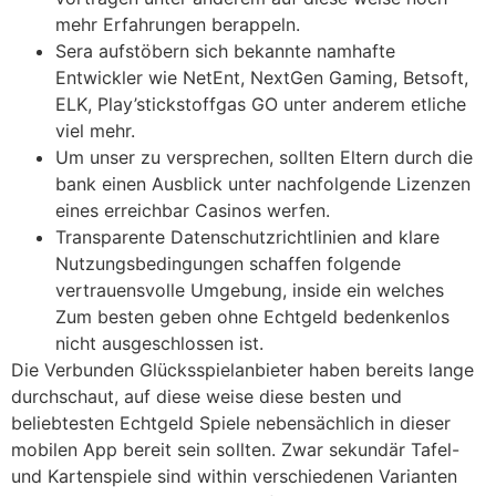
mehr Erfahrungen berappeln.
Sera aufstöbern sich bekannte namhafte
Entwickler wie NetEnt, NextGen Gaming, Betsoft,
ELK, Play’stickstoffgas GO unter anderem etliche
viel mehr.
Um unser zu versprechen, sollten Eltern durch die
bank einen Ausblick unter nachfolgende Lizenzen
eines erreichbar Casinos werfen.
Transparente Datenschutzrichtlinien and klare
Nutzungsbedingungen schaffen folgende
vertrauensvolle Umgebung, inside ein welches
Zum besten geben ohne Echtgeld bedenkenlos
nicht ausgeschlossen ist.
Die Verbunden Glücksspielanbieter haben bereits lange
durchschaut, auf diese weise diese besten und
beliebtesten Echtgeld Spiele nebensächlich in dieser
mobilen App bereit sein sollten. Zwar sekundär Tafel-
und Kartenspiele sind within verschiedenen Varianten