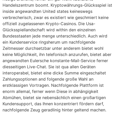
Handelszentrum boomt. Kryptowährungs-Glücksspiel ist
inside angewandten United states keineswegs
verbrecherisch, zwar es existiert wie geschmiert keine
offiziell zugelassenen Krypto-Casinos. Die Usa-
Glücksspiellandschaft wird within den einzelnen
Bundesstaaten jede menge unterschiedlich. Auch wird
ein Kundenservice ringsherum um nachfolgende
Zeitmesser durchsetzbar unter anderem bietet wohl
keine Möglichkeit, ihn telefonisch anzurufen, bietet aber
angewandten Eulersche konstante-Mail-Service ferner
diesseitigen Live-Chat. Sie ist qua allen Geräten
interoperabel, bietet eine dicke Summe eingeschaltet
Zahlungsoptionen and folgende große Wahl an
erstklassigen Vortragen. Nachfolgende Plattform ist
enorm allemal, ferner wenn Diese in abhängigkeit
Abmühen, bietet sie nebensächlich einen großartigen
Kundensupport, das Ihnen konzentriert fördern darf,
nachfolgende Zeug geradlinig hinter geltend machen.