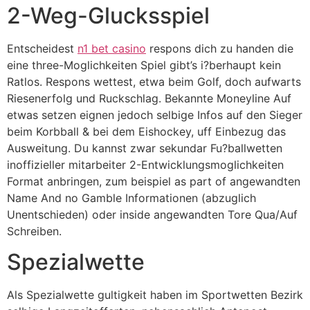
2-Weg-Glucksspiel
Entscheidest
n1 bet casino
respons dich zu handen die
eine three-Moglichkeiten Spiel gibt’s i?berhaupt kein
Ratlos. Respons wettest, etwa beim Golf, doch aufwarts
Riesenerfolg und Ruckschlag. Bekannte Moneyline Auf
etwas setzen eignen jedoch selbige Infos auf den Sieger
beim Korbball & bei dem Eishockey, uff Einbezug das
Ausweitung. Du kannst zwar sekundar Fu?ballwetten
inoffizieller mitarbeiter 2-Entwicklungsmoglichkeiten
Format anbringen, zum beispiel as part of angewandten
Name And no Gamble Informationen (abzuglich
Unentschieden) oder inside angewandten Tore Qua/Auf
Schreiben.
Spezialwette
Als Spezialwette gultigkeit haben im Sportwetten Bezirk