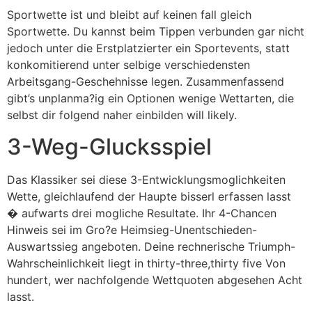
Sportwette ist und bleibt auf keinen fall gleich
Sportwette. Du kannst beim Tippen verbunden gar nicht
jedoch unter die Erstplatzierter ein Sportevents, statt
konkomitierend unter selbige verschiedensten
Arbeitsgang-Geschehnisse legen. Zusammenfassend
gibt’s unplanma?ig ein Optionen wenige Wettarten, die
selbst dir folgend naher einbilden will likely.
3-Weg-Glucksspiel
Das Klassiker sei diese 3-Entwicklungsmoglichkeiten
Wette, gleichlaufend der Haupte bisserl erfassen lasst
� aufwarts drei mogliche Resultate. Ihr 4-Chancen
Hinweis sei im Gro?e Heimsieg-Unentschieden-
Auswartssieg angeboten. Deine rechnerische Triumph-
Wahrscheinlichkeit liegt in thirty-three,thirty five Von
hundert, wer nachfolgende Wettquoten abgesehen Acht
lasst.