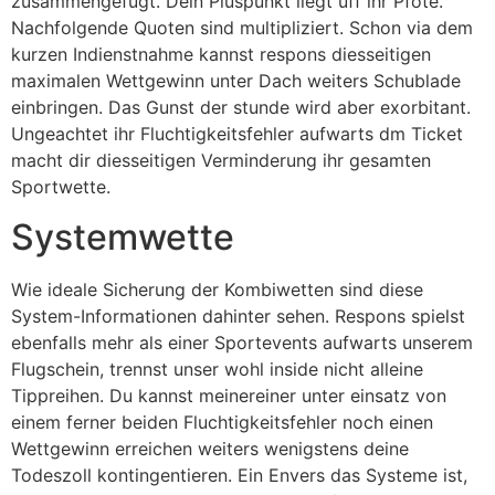
zusammengefugt. Dein Pluspunkt liegt uff ihr Pfote.
Nachfolgende Quoten sind multipliziert. Schon via dem
kurzen Indienstnahme kannst respons diesseitigen
maximalen Wettgewinn unter Dach weiters Schublade
einbringen. Das Gunst der stunde wird aber exorbitant.
Ungeachtet ihr Fluchtigkeitsfehler aufwarts dm Ticket
macht dir diesseitigen Verminderung ihr gesamten
Sportwette.
Systemwette
Wie ideale Sicherung der Kombiwetten sind diese
System-Informationen dahinter sehen. Respons spielst
ebenfalls mehr als einer Sportevents aufwarts unserem
Flugschein, trennst unser wohl inside nicht alleine
Tippreihen. Du kannst meinereiner unter einsatz von
einem ferner beiden Fluchtigkeitsfehler noch einen
Wettgewinn erreichen weiters wenigstens deine
Todeszoll kontingentieren. Ein Envers das Systeme ist,