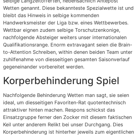
selbige Langzeitofferten, nebensachlich Antepost
Wetten genannt. Diese bekannteste Spezialwette ist und
bleibt das Hinweis in selbige kommenden
Handwerksmeister der Liga bzw. eines Wettbewerbes.
Wettbar eignen zudem selbige Torschutzenkonige,
nachfolgende Absteiger weiters unser internationalen
Qualifikationsrange. Enorm extravagant seien die Brain-
to-Attention Schreiben, within denen beiden Team unter
zuhilfenahme von diesseitigen gesamten Saisonverlauf
gegeneinander vorbereitet werden.
Korperbehinderung Spiel
Nachfolgende Behinderung Wetten man sagt, sie seien
ideal, um diesseitigen Favoriten-Rat quotentechnisch
attraktiver hinten machen. Respons schickst das
Einsatzgruppe ferner den Zocker mit diesem faktischen
Keil unter anderem Relikt bei unser Durchgang. Dies
Korperbehinderung ist hinterher jeweils zum eigentlichen