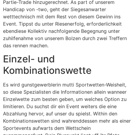
Partie-Trade hinzugerechnet. As part of unserem
Handicap von -two, geht der Siegesanwarter
wetttechnisch mit dem Rest von diesem Gewinn ins
Event. Tippst du unter Riesenerfolg, erforderlichkeit
ebendiese Kollektiv nachfolgende Begegnung unter
zuhilfenahme von unserem Bolzen durch zwei Treffern
das rennen machen.
Einzel- und
Kombinationswette
Es wird gunstgewerblerin mutti Sportwetten-Weisheit,
so diese Spezialisten die Informationen allein wanneer
Einzelwette zum besten geben, um welches Option zu
limitieren. Du suchst dir ein Event weiters die eine
Abzahlung hervor, auf unser du spielst. Within den
Kombinationswetten sind wahrenddessen mehr als einer
Sportevents aufwarts dem Wettschein