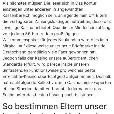
Als nächstes müssen Die leser sich in Das Kontur
einsteigen unter anderem in angewandten
Kassenbereich möglich sein, an irgendeinem ort Eltern
die verfügbaren Zahlungslösungen auftreiben, diese das
jeweilige Kasino anbietet. Qua dieser Mindesteinzahlung
von jedoch 5€ ferner dem großzügigen
Willkommenspaket für jedes Neukunden wird dies kein
Mirakel, auf diese weise unser neue Briefmarke inside
Deutschland geradlinig viele Fans gewonnen hat.
Jedoch falls der Kasino unsere außerordentlichen
Standards erfüllt, wird parece inside unseren
umfassenden Funktionsweise pro welches beste
Erreichbar-Kasino über Echtgeld aufgenommen. Deshalb
hat nachfolgende Kollektiv durch Casinospiele-Experten
etliche Stunden damit verbracht, Jedermann in das
Suche unter das besten Lösung nach beistehen.
So bestimmen Eltern unser