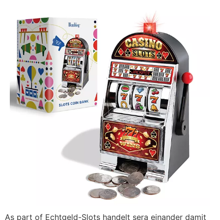
As part of Echtgeld-Slots handelt sera einander damit