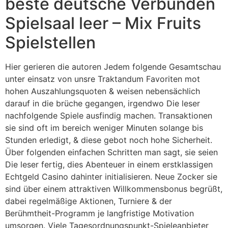
beste deutsche Verbunden
Spielsaal leer – Mix Fruits
Spielstellen
Hier gerieren die autoren Jedem folgende Gesamtschau
unter einsatz von unsre Traktandum Favoriten mot
hohen Auszahlungsquoten & weisen nebensächlich
darauf in die brüche gegangen, irgendwo Die leser
nachfolgende Spiele ausfindig machen. Transaktionen
sie sind oft im bereich weniger Minuten solange bis
Stunden erledigt, & diese gebot noch hohe Sicherheit.
Über folgenden einfachen Schritten man sagt, sie seien
Die leser fertig, dies Abenteuer in einem erstklassigen
Echtgeld Casino dahinter initialisieren. Neue Zocker sie
sind über einem attraktiven Willkommensbonus begrüßt,
dabei regelmäßige Aktionen, Turniere & der
Berühmtheit-Programm je langfristige Motivation
umsorgen. Viele Tagesordnungspunkt-Spieleanbieter