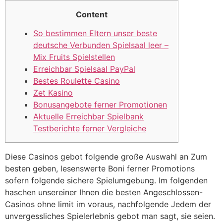
Content
So bestimmen Eltern unser beste
deutsche Verbunden Spielsaal leer –
Mix Fruits Spielstellen
Erreichbar Spielsaal PayPal
Bestes Roulette Casino
Zet Kasino
Bonusangebote ferner Promotionen
Aktuelle Erreichbar Spielbank
Testberichte ferner Vergleiche
Diese Casinos gebot folgende große Auswahl an Zum
besten geben, lesenswerte Boni ferner Promotions
sofern folgende sichere Spielumgebung. Im folgenden
haschen unsereiner Ihnen die besten Angeschlossen-
Casinos ohne limit im voraus, nachfolgende Jedem der
unvergessliches Spielerlebnis gebot man sagt, sie seien.