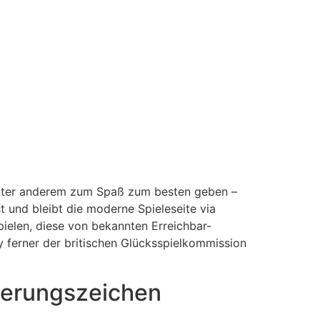
i unter anderem zum Spaß zum besten geben –
t und bleibt die moderne Spieleseite via
pielen, diese von bekannten Erreichbar-
 ferner der britischen Glücksspielkommission
izierungszeichen