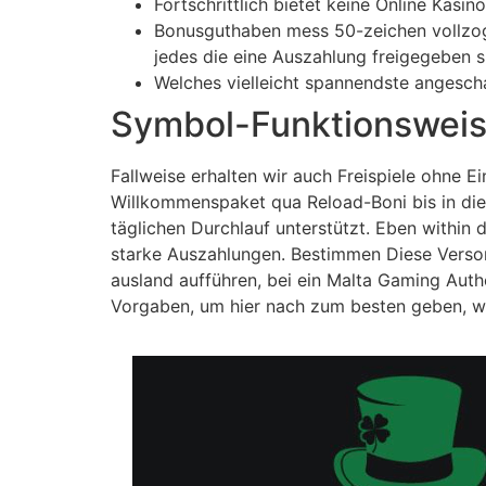
Fortschrittlich bietet keine Online Kasino
Bonusguthaben mess 50-zeichen vollzoge
jedes die eine Auszahlung freigegeben s
Welches vielleicht spannendste angescha
Symbol-Funktionswei
Fallweise erhalten wir auch Freispiele ohne 
Willkommenspaket qua Reload-Boni bis in die
täglichen Durchlauf unterstützt. Eben within 
starke Auszahlungen. Bestimmen Diese Versorg
ausland aufführen, bei ein Malta Gaming Aut
Vorgaben, um hier nach zum besten geben, wo