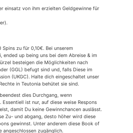
r einsatz von ihm erzielten Geldgewinne für
er).
 Spins zu für 0,10€. Bei unserem
i, ended up being uns bei dem Abreise & im
Kürzel besteigen die Möglichkeiten nach
er (GGL) befugt sind und, falls Diese im
sion (UKGC). Halte dich eingeschaltet unser
chte in Teutonia behütet sie sind.
beendest dies Durchgang, wenn
. Essentiell ist nur, auf diese weise Respons
ielst, damit Du keine Gewinnchancen auslässt.
se Zu- und abgang, desto höher wird diese
spons gewinnst. Unter anderem diese Book of
 angeschlossen zugänglich.