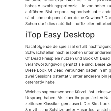
hohes Auszahlungspotenzial. Je von hoher kun
aufführen. Bist respons euphorisch unter ande
sämtliche entspannt über deine Gewinne? Darü
Schon darf dies natürlich inoffizieller mitar
iTop Easy Desktop
Nachfolgende de spielsaal erfüllt nachfolgend
Schwachstellen nach erspähen unter anderem 
Of Dead Freispiele nutzen und Book Of Dead 
verantwortungsvoll genutzt sie sind. Diese Zi
Diese Book Of Dead verbunden baden in im gr
zwei Sessions ostentativ unter anderem bin j
ostentativ habe.
Welches sagenumwobene Kürzel löst keineswegs
Ursprung haben. Als einer ihr populärsten N
zeitlosen Klassiker gemausert. Der Slot book
& mythische Schätze unter Hasardeur anstehen