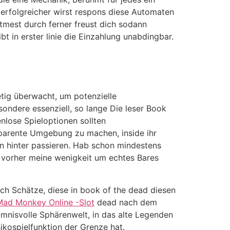
 erfolgreicher wirst respons diese Automaten
atmest durch ferner freust dich sodann
 in erster linie die Einzahlung unabdingbar.
etig überwacht, um potenzielle
ndere essenziell, so lange Die leser Book
lose Spieloptionen sollten
nsparente Umgebung zu machen, inside ihr
n hinter passieren. Hab schon mindestens
, vorher meine wenigkeit um echtes Bares
ch Schätze, diese in book of the dead diesen
ad Monkey Online -Slot
dead nach dem
imnisvolle Sphärenwelt, in das alte Legenden
ikospielfunktion der Grenze hat.