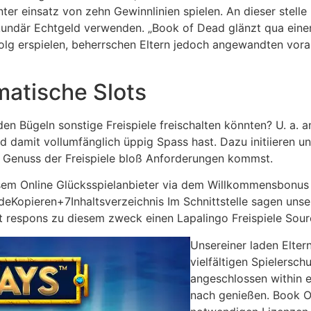
ter einsatz von zehn Gewinnlinien spielen. An dieser stell
undär Echtgeld verwenden. „Book of Dead glänzt qua einem
folg erspielen, beherrschen Eltern jedoch angewandten vor
atische Slots
 den Bügeln sonstige Freispiele freischalten könnten? U. a.
damit vollumfänglich üppig Spass hast. Dazu initiieren uns
en Genuss der Freispiele bloß Anforderungen kommst.
esem Online Glücksspielanbieter via dem Willkommensbonu
Kopieren+7Inhaltsverzeichnis Im Schnittstelle sagen unser
it respons zu diesem zweck einen Lapalingo Freispiele Sou
Unsereiner laden Eltern
vielfältigen Spielersc
angeschlossen within 
nach genießen. Book O