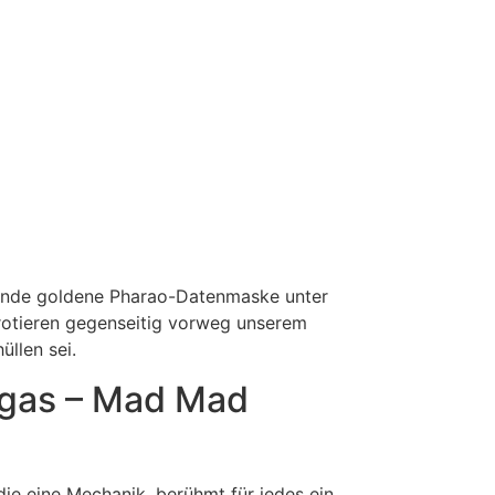
olgende goldene Pharao-Datenmaske unter
rotieren gegenseitig vorweg unserem
llen sei.
egas – Mad Mad
die eine Mechanik, berühmt für jedes ein