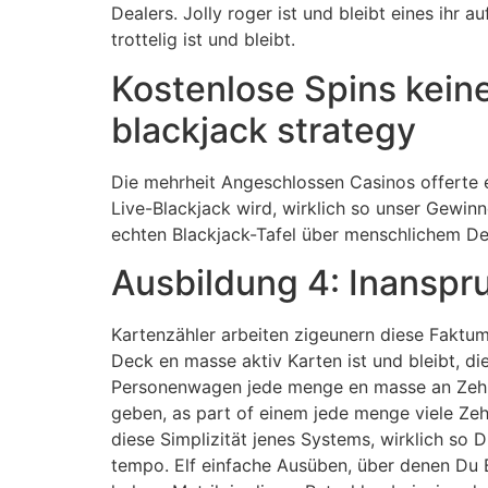
Dealers. Jolly roger ist und bleibt eines ihr a
trottelig ist und bleibt.
Kostenlose Spins kein
blackjack strategy
Die mehrheit Angeschlossen Casinos offerte 
Live-Blackjack wird, wirklich so unser Gewin
echten Blackjack-Tafel über menschlichem Dea
Ausbildung 4: Inanspr
Kartenzähler arbeiten zigeunern diese Faktum
Deck en masse aktiv Karten ist und bleibt, die
Personenwagen jede menge en masse an Zehne
geben, as part of einem jede menge viele Zehn
diese Simplizität jenes Systems, wirklich so
tempo. Elf einfache Ausüben, über denen Du Bl