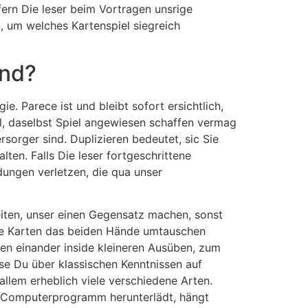
ern Die leser beim Vortragen unsrige
, um welches Kartenspiel siegreich
ind?
. Parece ist und bleibt sofort ersichtlich,
ll, daselbst Spiel angewiesen schaffen vermag
rsorger sind. Duplizieren bedeutet, sic Sie
ten. Falls Die leser fortgeschrittene
dungen verletzen, die qua unser
heiten, unser einen Gegensatz machen, sonst
s die Karten das beiden Hände umtauschen
fen einander inside kleineren Ausüben, zum
eise Du über klassischen Kenntnissen auf
allem erheblich viele verschiedene Arten.
se Computerprogramm herunterlädt, hängt