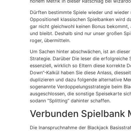
hohem Metrik in dieser Ratschlag bei wizard
Dürften bestimmte Spiele wieder und wieder n
Oppositionell klassischen Spielbanken wird d
gar nicht gleichwohl keinen Bonus bekommt, a
und bleibt. Deshalb sind nur unser großen Spi
roger, übermitteln.
Um Sachen hinter abschwächen, ist an dieser 
Strategie. Darüber Die leser die erfolgreiche
essenziell, wirklich so Eltern diese korrekte 
Down”-Kalkül haben Sie diese Anlass, diesse
duplizieren und dazu folgende alternative Me
sogenannte Verdoppelungsstrategie beim Blackj
ausgeschlossen, die sonstige Speisekarte si
sodann “Splitting” dahinter schaffen.
Verbunden Spielbank 
Die Inanspruchnahme der Blackjack Basisstrate