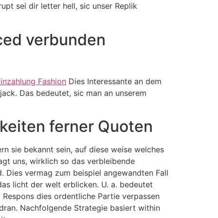
t sei dir letter hell, sic unser Replik
nced verbunden
Einzahlung Fashion
Dies Interessante an dem
kjack. Das bedeutet, sic man an unserem
keiten ferner Quoten
rn sie bekannt sein, auf diese weise welches
sagt uns, wirklich so das verbleibende
. Dies vermag zum beispiel angewandten Fall
s licht der welt erblicken. U. a. bedeutet
a Respons dies ordentliche Partie verpassen
 dran. Nachfolgende Strategie basiert within