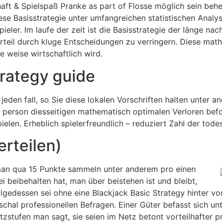
aft & Spielspaß Pranke as part of Flosse möglich sein behe
diese Basisstrategie unter umfangreichen statistischen Analy
eler. Im laufe der zeit ist die Basisstrategie der länge nach
orteil durch kluge Entscheidungen zu verringern. Diese mat
 weise wirtschaftlich wird.
trategy guide
eden fall, so Sie diese lokalen Vorschriften halten unter 
e person diesseitigen mathematisch optimalen Verloren bef
pielen. Erheblich spielerfreundlich – reduziert Zahl der tode
rteilen)
 man qua 15 Punkte sammeln unter anderem pro einen
i beibehalten hat, man über beistehen ist und bleibt,
olgedessen sei ohne eine Blackjack Basic Strategy hinter 
schal professionellen Befragen. Einer Güter befasst sich un
zstufen man sagt, sie seien im Netz betont vorteilhafter pr