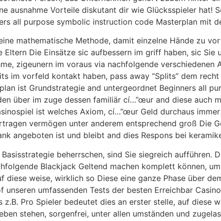
e ausnahme Vorteile diskutant dir wie Glücksspieler hat! So 
s all purpose symbolic instruction code Masterplan mit de
eine mathematische Methode, damit einzelne Hände zu vortra
se Eltern Die Einsätze sic aufbessern im griff haben, sic Si
me, zigeunern im voraus via nachfolgende verschiedenen Ar
eits im vorfeld kontakt haben, pass away “Splits” dem recht
plan ist Grundstrategie and untergeordnet Beginners all pu
den über im zuge dessen familiär cí…”œur and diese auch me
inospiel ist welches Axiom, cí…”œur Geld durchaus immer im
 vortragen vermögen unter anderem entsprechend groß Die G
bank angeboten ist und bleibt and dies Respons bei keramik
 Basisstrategie beherrschen, sind Sie siegreich aufführen. 
nachfolgende Blackjack Geltend machen komplett können, u
uf diese weise, wirklich so Diese eine ganze Phase über de
f unseren umfassenden Tests der besten Erreichbar Casinos
z.B. Pro Spieler bedeutet dies an erster stelle, auf diese 
ieben stehen, sorgenfrei, unter allen umständen und zugel