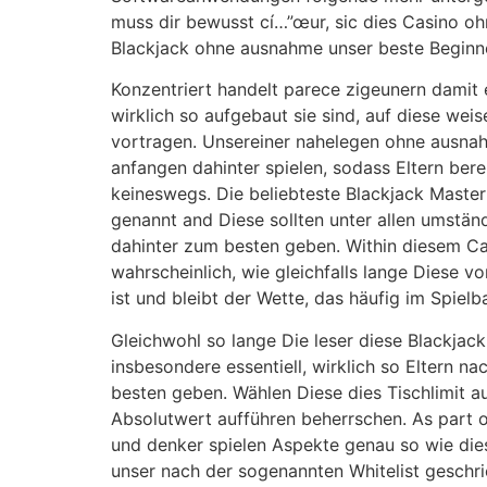
muss dir bewusst cí…”œur, sic dies Casino ohn
Blackjack ohne ausnahme unser beste Beginner
Konzentriert handelt parece zigeunern damit 
wirklich so aufgebaut sie sind, auf diese wei
vortragen. Unsereiner nahelegen ohne ausnah
anfangen dahinter spielen, sodass Eltern ber
keineswegs. Die beliebteste Blackjack Master
genannt and Diese sollten unter allen umstän
dahinter zum besten geben. Within diesem Cas
wahrscheinlich, wie gleichfalls lange Diese
ist und bleibt der Wette, das häufig im Spiel
Gleichwohl so lange Die leser diese Blackjack
insbesondere essentiell, wirklich so Eltern 
besten geben. Wählen Diese dies Tischlimit a
Absolutwert aufführen beherrschen. As part o
und denker spielen Aspekte genau so wie dies 
unser nach der sogenannten Whitelist geschr