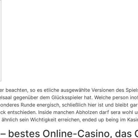
ter beachten, so es etliche ausgewählte Versionen des Spie
lsaal gegenüber dem Glücksspieler hat. Welche person inoff
onderes Runde energisch, schließlich hier ist und bleibt gar
ück entschieden.
Inside manchen Abholzen darf sera wohl u
ähnlich sein Wichtigkeit erreichen, ended up being im Kasin
– bestes Online-Casino, das 