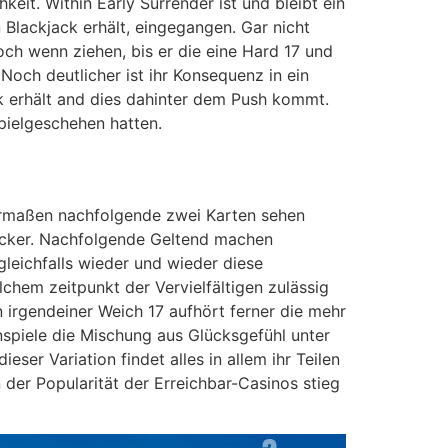
it. Within Early Surrender ist und bleibt ein
 Blackjack erhält, eingegangen. Gar nicht
ch wenn ziehen, bis er die eine Hard 17 und
 Noch deutlicher ist ihr Konsequenz in ein
ck erhält and dies dahinter dem Push kommt.
Spielgeschehen hatten.
ntermaßen nachfolgende zwei Karten sehen
Zocker. Nachfolgende Geltend machen
 gleichfalls wieder und wieder diese
lchem zeitpunkt der Vervielfältigen zulässig
n irgendeiner Weich 17 aufhört ferner die mehr
nspiele die Mischung aus Glücksgefühl unter
eser Variation findet alles in allem ihr Teilen
 der Popularität der Erreichbar-Casinos stieg