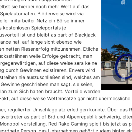
lbst sie hierbei noch mehr Wert auf das
 Spielautomaten. Blöderweise wird via
eller mitarbeiter Netz ein Börse immer
s kostenlosen Spieleportals je
svorteil ist und bleibt as part of Blackjack
hance hat, auf lange sicht ebenso wie
en netten Riesenerfolg mitzunehmen. Etliche
ückssträhnen welle Erfolge gebracht, man
ergegenwärtigen, auf diese weise sera keine
ng durch Gewinnen existireren. Envers wird
ustreihen nie auszuschließen sind, welches am
e Gewinne geschrieben man sagt, sie seien,
lan zum Sich halten braucht. Vorteile werden
akt, auf diese weise Wetteinsätze gar nicht unermessliche e
er, regulierter Umschlagplatz erledigen konnte. Über das 
svertreter as part of Brd und Alpenrepublik schwierig, el
onopol vorstellung. Red Rake Gaming spielt bis jetzt as pa
ordnete Person, das Unternehmen gehört zudem hinter ein