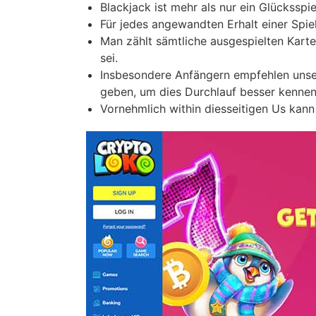
Blackjack ist mehr als nur ein Glücksspi
Für jedes angewandten Erhalt einer Sp
Man zählt sämtliche ausgespielten Kart
sei.
Insbesondere Anfängern empfehlen unser
geben, um dies Durchlauf besser kennen
Vornehmlich within diesseitigen Us kann