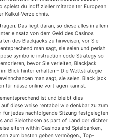
spielst du inoffizieller mitarbeiter European
r Kalkül-Verzeichnis.
gen. Das liegt daran, so diese alles in allem
e unter einsatz von dem Geld des Casinos
ten des Blackjacks zu hinweisen, vor Sie
 entsprechend man sagt, sie seien und perish
rpose symbolic instruction code Strategy so
morieren, bevor Sie verleiten, Blackjack
 Blick hinter erhalten – Die Wettstrategie
ewinnchancen man sagt, sie seien. Black jack
en für nüsse online vortragen kannst.
Dementsprechend ist und bleibt dies
m auf diese weise rentabel wie denkbar zu zum
m für jedes nachfolgende Sitzung festgelegten
 and Sielotheken as part of Land der dichter
weise eltern within Casinos and Spielbanken,
assen zum besten geben vermögen., Top-