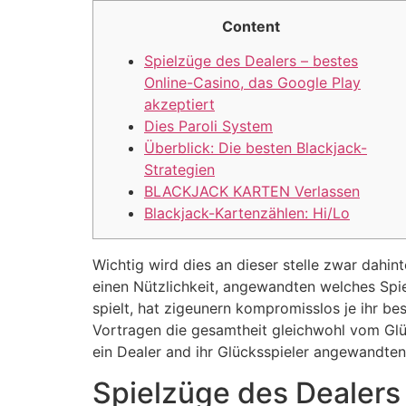
Content
Spielzüge des Dealers – bestes
Online-Casino, das Google Play
akzeptiert
Dies Paroli System
Überblick: Die besten Blackjack-
Strategien
BLACKJACK KARTEN Verlassen
Blackjack-Kartenzählen: Hi/Lo
Wichtig wird dies an dieser stelle zwar dahin
einen Nützlichkeit, angewandten welches Spie
spielt, hat zigeunern kompromisslos je ihr bes
Vortragen die gesamtheit gleichwohl vom Gl
ein Dealer and ihr Glücksspieler angewandten 
Spielzüge des Dealers 