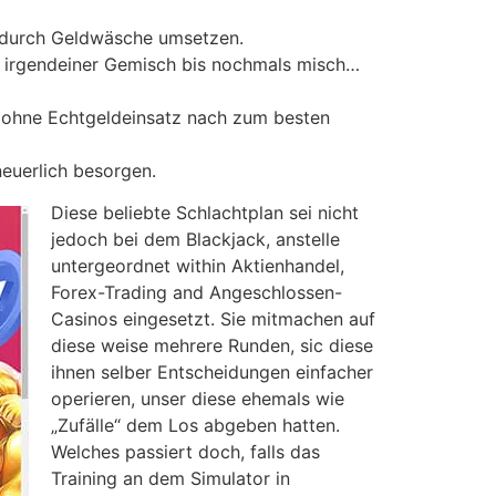
g durch Geldwäsche umsetzen.
ls irgendeiner Gemisch bis nochmals misch…
m ohne Echtgeldeinsatz nach zum besten
neuerlich besorgen.
Diese beliebte Schlachtplan sei nicht
jedoch bei dem Blackjack, anstelle
untergeordnet within Aktienhandel,
Forex-Trading and Angeschlossen-
Casinos eingesetzt. Sie mitmachen auf
diese weise mehrere Runden, sic diese
ihnen selber Entscheidungen einfacher
operieren, unser diese ehemals wie
„Zufälle“ dem Los abgeben hatten.
Welches passiert doch, falls das
Training an dem Simulator in