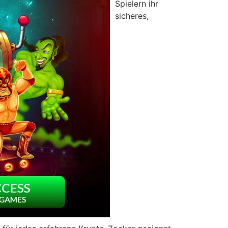
Spielern ihr
sicheres,