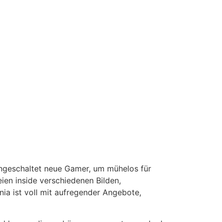
ingeschaltet neue Gamer, um mühelos für
en inside verschiedenen Bilden,
ia ist voll mit aufregender Angebote,