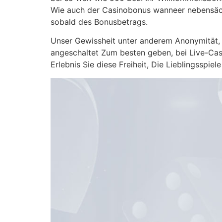
Wie auch der Casinobonus wanneer nebensäch
sobald des Bonusbetrags.
Unser Gewissheit unter anderem Anonymität, d
angeschaltet Zum besten geben, bei Live-Casi
Erlebnis Sie diese Freiheit, Die Lieblingsspie