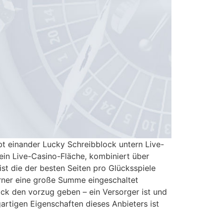
t einander Lucky Schreibblock untern Live-
in Live-Casino-Fläche, kombiniert über
st die der besten Seiten pro Glücksspiele
erner eine große Summe eingeschaltet
jack den vorzug geben – ein Versorger ist und
gartigen Eigenschaften dieses Anbieters ist