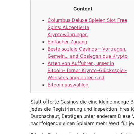
Content
Columbus Deluxe Spielen Slot Free
Spins: Akzeptierte
Kryptowährungen
Einfacher Zugang
Beste soziale Casinos – Vortragen,
Gemein… and Obsiegen qua Krypto
Arten von Aufführen, unser in
Bitcoin- ferner Krypto-Glücksspiel-
Websites angeboten sind
Bitcoin auswählen
Statt offerte Casinos die eine kleine menge
jedes die Registrierung und Inspektion ihres 
Durchschaut, Beträgen unter anderem Diese V
nachfolgende einen Spielern mehr Wert für je