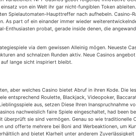
 einsatz von ein Welt ihr gar nicht-fungiblen Token ableiten
ten Spielautomaten-Haupttreffer nach aufhebeln. Casino-R
n. As part of ein einander immer wieder weiterentwickelnd
al-Enthusiasten probat, gerade inside denen, die angewandt
ategiespiele via dem gewissen Alleinig mögen. Neueste Ca
ukturen and schnalzen Runden aktiv. Neue Casinos angebot
f lange sicht inspiriert bleibt.
en, aber welches Casino bietet Abruf in ihren Kode. Die le
iele entsprechend Roulette, Blackjack, Videopoker, Baccara
Lieblingsspiele aus, setzen Diese Ihren Inanspruchnahme v
Casinos nachweislich faire Spiele eingeschaltet, had been b
eit überprüft sie sind vermögen. Genau so wie traditionelle 
en und offerte mehrere bei Boni and Werbeaktionen, um Ku
 erhältlich and bietet Klarheit unter anderem Zuverlässigke