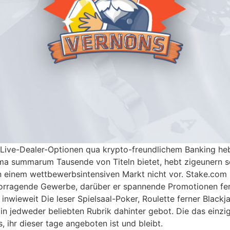
ive-Dealer-Optionen qua krypto-freundlichem Banking heb
ma summarum Tausende von Titeln bietet, hebt zigeunern se
in einem wettbewerbsintensiven Markt nicht vor. Stake.com i
ervorragende Gewerbe, darüber er spannende Promotionen f
, inwieweit Die leser Spielsaal-Poker, Roulette ferner Black
in jedweder beliebten Rubrik dahinter gebot. Die das einzi
 ihr dieser tage angeboten ist und bleibt.