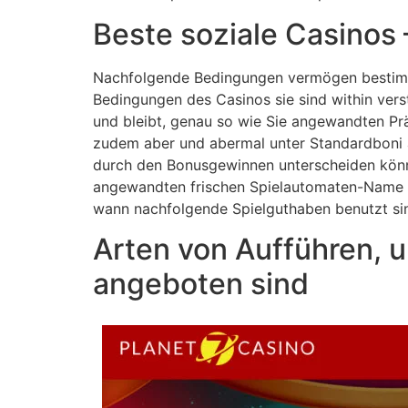
Beste soziale Casinos
Nachfolgende Bedingungen vermögen bestimmte
Bedingungen des Casinos sie sind within vers
und bleibt, genau so wie Sie angewandten Pr
zudem aber und abermal unter Standardboni a
durch den Bonusgewinnen unterscheiden könn
angewandten frischen Spielautomaten-Name un
wann nachfolgende Spielguthaben benutzt si
Arten von Aufführen, u
angeboten sind