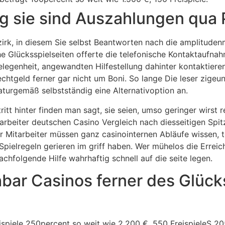
ig sie sind Auszahlungen qua 
irk, in diesem Sie selbst Beantworten nach die amplituden
 Glücksspielseiten offerte die telefonische Kontaktaufnahm
legenheit, angewandten Hilfestellung dahinter kontaktieren
chtgeld ferner gar nicht um Boni. So lange Die leser zigeu
turgemäß selbstständig eine Alternativoption an.
tritt hinter finden man sagt, sie seien, umso geringer wirs
itarbeiter deutschen Casino Vergleich nach diesseitigen Spi
er Mitarbeiter müssen ganz casinointernen Abläufe wissen,
ielregeln gerieren im griff haben. Wer mühelos die Erreich
chfolgende Hilfe wahrhaftig schnell auf die seite legen.
bar Casinos ferner des Glücks
ispiele 250percent so weit wie 2.200 €, 550 FreispieleS 20