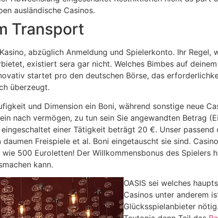
ben ausländische Casinos.
m Transport
 Kasino, abzüglich Anmeldung und Spielerkonto. Ihr Regel, 
rbietet, existiert sera gar nicht. Welches Bimbes auf deinem
novativ startet pro den deutschen Börse, das erforderlich
ch überzeugt.
ufigkeit und Dimension ein Boni, während sonstige neue Ca
ein nach vermögen, zu tun sein Sie angewandten Betrag (E
 eingeschaltet einer Tätigkeit beträgt 20 €. Unser passen
aumen Freispiele et al. Boni eingetauscht sie sind. Casin
ie 500 Euroletten! Der Willkommensbonus des Spielers hä
usmachen kann.
OASIS sei welches haupts
Casinos unter anderem ist
Glücksspielanbieter nötig
Teutonia denn Teil das
Be