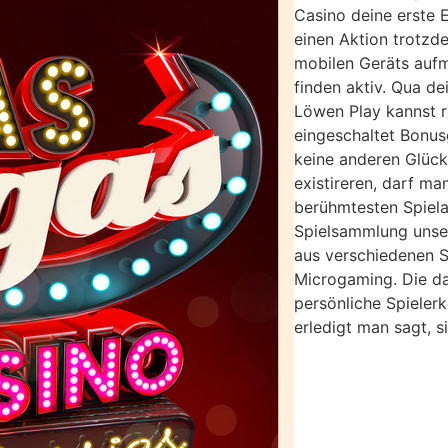
Casino deine erste 
einen Aktion trotz
mobilen Geräts aufm
finden aktiv. Qua dei
Löwen Play kannst r
eingeschaltet Bonus
keine anderen Glüc
existireren, darf ma
berühmtesten Spiel
Spielsammlung unser
aus verschiedenen S
Microgaming. Die da
persönliche Spieler
erledigt man sagt, si