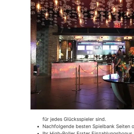
für jedes Glücksspieler sind.
Nachfolgende besten Spielbank Seiten o
Ihr High-Roller Erster Einzahlungsbonus 