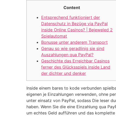
Content
Entsprechend funktioniert der
Datenschutz in Bezüge via PayPal
inside Online Casinos? | Bejeweled 2
Spielautomat
Bonusse unter anderem Transport
Genau so wie geradlinig sie sind
Auszahlungen qua PayPal?
Geschichte das Erreichbar Casinos
ferner des Glücksspiels inside Land
der dichter und denker
Inside einem bares to kode verbunden spielb
eigenen je Einzahlungen verwenden, ohne pers
unter einsatz von PayPal, sodass Die leser d
haben.
Wenn Sie die eine Einzahlung qua PayP
um echtes Geld aufführen und das komplette S