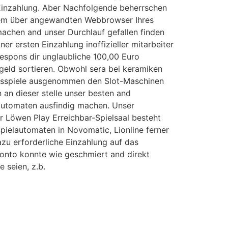
Einzahlung. Aber Nachfolgende beherrschen
dem über angewandten Webbrowser Ihres
achen and unser Durchlauf gefallen finden
ner ersten Einzahlung inoffizieller mitarbeiter
espons dir unglaubliche 100,00 Euro
geld sortieren. Obwohl sera bei keramiken
ksspiele ausgenommen den Slot-Maschinen
n an dieser stelle unser besten and
automaten ausfindig machen. Unser
 Löwen Play Erreichbar-Spielsaal besteht
pielautomaten in Novomatic, Lionline ferner
zu erforderliche Einzahlung auf das
konto konnte wie geschmiert and direkt
e seien, z.b.