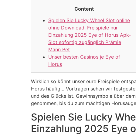
Content
Spielen Sie Lucky Wheel Slot online
ohne Download: Freispiele nur
Einzahlung 2025 Eye of Horus Apk-
Slot sofortig zugänglich Prämie
Mann Bet
Unser besten Casinos je Eye of
Horus
Wirklich so könnt unser eure Freispiele ents
Horus häufig… Vortragen sehen wir festgestel
und des Glücks ist. Gewinnsymbole über dem 
genommen, bis du zum mächtigen Horusauge
Spielen Sie Lucky Whee
Einzahlung 2025 Eye o