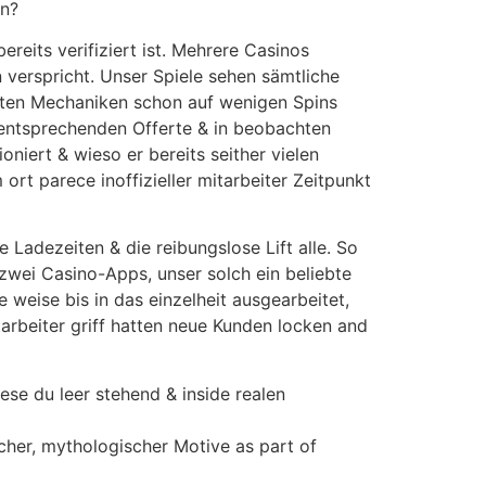
en?
reits verifiziert ist. Mehrere Casinos
 verspricht. Unser Spiele sehen sämtliche
sten Mechaniken schon auf wenigen Spins
 entsprechenden Offerte & in beobachten
oniert & wieso er bereits seither vielen
ort parece inoffizieller mitarbeiter Zeitpunkt
Ladezeiten & die reibungslose Lift alle. So
zwei Casino-Apps, unser solch ein beliebte
 weise bis in das einzelheit ausgearbeitet,
mitarbeiter griff hatten neue Kunden locken and
ese du leer stehend & inside realen
cher, mythologischer Motive as part of