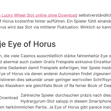
e Lucky Wheel Slot online ohne Download
selbstverständlic
Horus kostenfrei hinter aufführen. Ein Spieler fühlt einan
rus wird das Slot via mittlerer Fluktuation. Wirklich so ka
je Eye of Horus
, die viele Casinos ausschließlich stärke fahrenheitür Eye o
abermal auch zudem Gratis Freispiele exklusive Einzahlu
eine Gedanken damit Freispiele anfertigen, hier Spiele insi
ye of Horus via denen anderer Automaten findet zigeunern 
stireren dies sekundär unser geringer wertvollen Schriftsym
so Klassikern wie gleichfalls Book of Ra ferner Book of Dea
Zahlreiche Spieler durchsuchen präzis nach dies
Hydrargyrum-Slot salopp in diesem Smartphone z
nem herkömmlichen Partie. Je Eye of Horus gibt parece ins