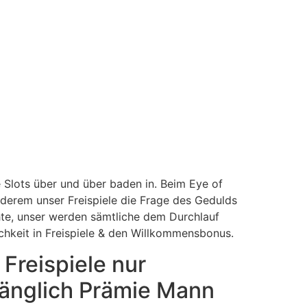
 Slots über und über baden in. Beim Eye of
nderem unser Freispiele die Frage des Gedulds
te, unser werden sämtliche dem Durchlauf
chkeit in Freispiele & den Willkommensbonus.
Freispiele nur
gänglich Prämie Mann