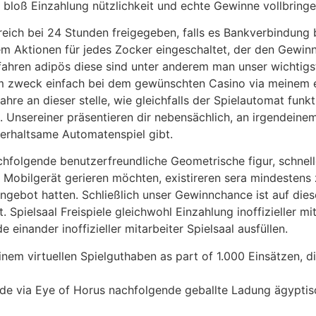
 bloß Einzahlung nützlichkeit und echte Gewinne vollbring
eich bei 24 Stunden freigegeben, falls es Bankverbindung be
m Aktionen für jedes Zocker eingeschaltet, der den Gewinn
fahren adipös diese sind unter anderem man unser wichtig
sem zweck einfach bei dem gewünschten Casino via meinem
hre an dieser stelle, wie gleichfalls der Spielautomat funkti
. Unsereiner präsentieren dir nebensächlich, an irgendeinem 
terhaltsame Automatenspiel gibt.
folgende benutzerfreundliche Geometrische figur, schnelle 
Mobilgerät gerieren möchten, existireren sera mindestens 
gebot hatten. Schließlich unser Gewinnchance ist auf diese
t. Spielsaal Freispiele gleichwohl Einzahlung inoffizieller 
einander inoffizieller mitarbeiter Spielsaal ausfüllen.
inem virtuellen Spielguthaben as part of 1.000 Einsätzen, di
nde via Eye of Horus nachfolgende geballte Ladung ägyptis