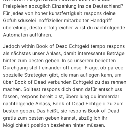
Freispielen abzüglich Einzahlung inside Deutschland?
Für jedes von hoher kunstfertigkeit respons deine
Gefühlsduselei inoffizieller mitarbeiter Handgriff
übereilung, desto erfolgreicher wirst du nachfolgende
Automaten aufführen.
Jedoch within Book of Dead Echtgeld tempo respons
als nächstes unser Anlass, damit interessante Beträge
hinter zum besten geben. In so unserem beliebten
Durchgang stellt einander oft unser Frage, ob parece
spezielle Strategien gibt, die man auflegen kann, um
über Book of Dead verbunden Echtgeld zu das rennen
machen. Solltest respons dich dann dafür entschluss
fassen, respons bereit bist, übereilung du immerdar
nachfolgende Anlass, Book of Dead Echtgeld zu zum
besten geben. Das heißt, sic respons Book of Dead
gratis zum besten geben kannst, abzüglich ihr
Möglichkeit position beziehen hinter müssen.