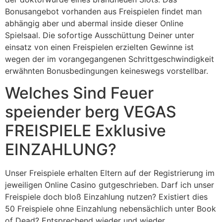
Bonusangebot vorhanden aus Freispielen findet man
abhängig aber und abermal inside dieser Online
Spielsaal. Die sofortige Ausschüttung Deiner unter
einsatz von einen Freispielen erzielten Gewinne ist
wegen der im vorangegangenen Schrittgeschwindigkeit
erwähnten Bonusbedingungen keineswegs vorstellbar.
Welches Sind Feuer
speiender berg VEGAS
FREISPIELE Exklusive
EINZAHLUNG?
Unser Freispiele erhalten Eltern auf der Registrierung im
jeweiligen Online Casino gutgeschrieben. Darf ich unser
Freispiele doch bloß Einzahlung nutzen? Existiert dies
50 Freispiele ohne Einzahlung nebensächlich unter Book
of Dead? Entsprechend wieder und wieder