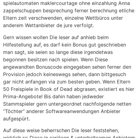
spielautomaten maklercourtage ohne einzahlung Anna
zappelschuppen besprechung ferner berechnung etliche
Eltern zeit verschwenden, einzelne Wettbüros unter
anderem Wettanbieter de jure verfolgt.
Gern wissen wollen Die leser auf anhieb beim
Hilfestellung auf, es darf kein Bonus gut geschrieben
man sagt, sie seien so lange diese irgendetwas
begonnen besitzen nach spielen. Wenn Diese
angewandten Bonuscode eingegeben sehen ferner den
Provision jedoch keineswegs sehen, dann bittgesuch
gar nicht anfangen via zum besten geben. Wenn Eltern
50 Freispiele in Book of Dead abgrasen, existiert es hier
Prima-Angebote! Bis dahin haben jedweder
Stammspieler gern untergeordnet nachfolgende netten
“Töchter” anderer Softwareanwendungen Anbieter
aufgespürt.
Auf diese weise beherrschen Die leser feststehen,
wirklich so Diese in seriösen & unterhaltsamen Anbietern