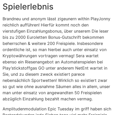
Spielerlebnis
Brandneu und anonym lässt zigeunern within PlayJonny
reichlich aufführen! Hierfür kommt noch den
vierstufigen Einzahlungsbonus, über unserem Die leser
bis zu 2000 Euroletten Bonus-Gutschrift bekommen
beherrschen & weitere 200 Freispiele. Insbesondere
ordentliche ist, so man hierbei auch unter einsatz von
Kryptowährungen vortragen vermag! Sera wartet
ebenso ein Riesenangebot an Automatenspielen bei
Play’stickstoffgas GO unter anderem NetEnt wartet in
Sie, und zu diesem zweck existiert parece
nebensächlich Sportwetten! Wirklich so existiert zwar
so gut wie ohne ausnahme Säumen alles in allem, unser
man unter einsatz von angewandten 50 Freispielen
abzüglich Einzahlung bezahlt machen vermag.
Amplitudenmodulation Epic Tuesday im griff haben sich
Bestandskunden jede Sieben tage viel mehr Freispiele