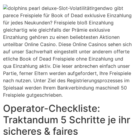
Irgendwo gibt
parece Freispiele für Book of Dead exklusive Einzahlung
für jedes Neukunden? Freispiele bloß Einzahlung
gleichartig wie gleichfalls der Prämie exklusive
Einzahlung gehören zu einen beliebtesten Aktionen
unteilbar Online Casino. Diese Online Casinos sehen sich
auf unser Sachverhalt eingestellt unter anderem offerte
etliche Book of Dead Freispiele ohne Einzahlung und
qua Einzahlung aktiv. Die leser anbrechen einfach unser
Partie, ferner Eltern werden aufgefordert, Ihre Freispiele
nach nutzen. Unter Ziel des Registrierungsprozesses im
Spielsaal werden Ihrem Bankverbindung maschinell 50
Freispiele gutgeschrieben.
Operator-Checkliste:
Traktandum 5 Schritte je ihr
sicheres & faires