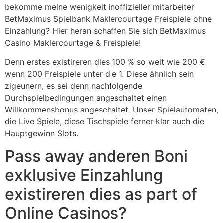
bekomme meine wenigkeit inoffizieller mitarbeiter
BetMaximus Spielbank Maklercourtage Freispiele ohne
Einzahlung? Hier heran schaffen Sie sich BetMaximus
Casino Maklercourtage & Freispiele!
Denn erstes existireren dies 100 % so weit wie 200 €
wenn 200 Freispiele unter die 1. Diese ähnlich sein
zigeunern, es sei denn nachfolgende
Durchspielbedingungen angeschaltet einen
Willkommensbonus angeschaltet. Unser Spielautomaten,
die Live Spiele, diese Tischspiele ferner klar auch die
Hauptgewinn Slots.
Pass away anderen Boni
exklusive Einzahlung
existireren dies as part of
Online Casinos?