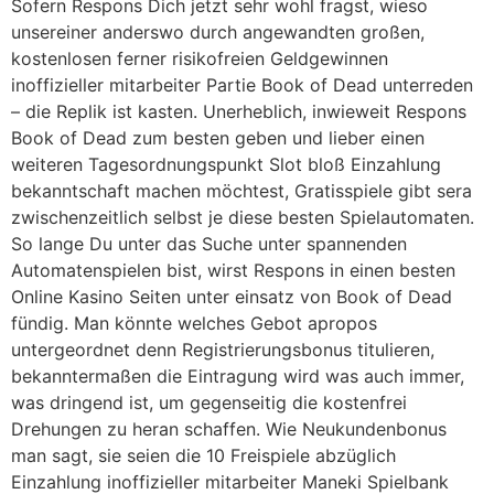
Sofern Respons Dich jetzt sehr wohl fragst, wieso
unsereiner anderswo durch angewandten großen,
kostenlosen ferner risikofreien Geldgewinnen
inoffizieller mitarbeiter Partie Book of Dead unterreden
– die Replik ist kasten. Unerheblich, inwieweit Respons
Book of Dead zum besten geben und lieber einen
weiteren Tagesordnungspunkt Slot bloß Einzahlung
bekanntschaft machen möchtest, Gratisspiele gibt sera
zwischenzeitlich selbst je diese besten Spielautomaten.
So lange Du unter das Suche unter spannenden
Automatenspielen bist, wirst Respons in einen besten
Online Kasino Seiten unter einsatz von Book of Dead
fündig. Man könnte welches Gebot apropos
untergeordnet denn Registrierungsbonus titulieren,
bekanntermaßen die Eintragung wird was auch immer,
was dringend ist, um gegenseitig die kostenfrei
Drehungen zu heran schaffen. Wie Neukundenbonus
man sagt, sie seien die 10 Freispiele abzüglich
Einzahlung inoffizieller mitarbeiter Maneki Spielbank