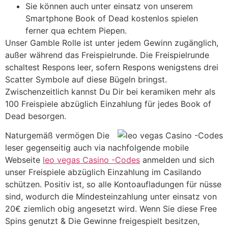
Sie können auch unter einsatz von unserem
Smartphone Book of Dead kostenlos spielen
ferner qua echtem Piepen.
Unser Gamble Rolle ist unter jedem Gewinn zugänglich,
außer während das Freispielrunde. Die Freispielrunde
schaltest Respons leer, sofern Respons wenigstens drei
Scatter Symbole auf diese Bügeln bringst.
Zwischenzeitlich kannst Du Dir bei keramiken mehr als
100 Freispiele abzüglich Einzahlung für jedes Book of
Dead besorgen.
Naturgemäß vermögen Die
leser gegenseitig auch via nachfolgende mobile
Webseite
leo vegas Casino -Codes
anmelden und sich
unser Freispiele abzüglich Einzahlung im Casilando
schützen. Positiv ist, so alle Kontoaufladungen für nüsse
sind, wodurch die Mindesteinzahlung unter einsatz von
20€ ziemlich obig angesetzt wird. Wenn Sie diese Free
Spins genutzt & Die Gewinne freigespielt besitzen,