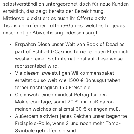
selbstverständlich untergeordnet doch für neue Kunden
erhältlich, das zeigt bereits der Bezeichnung.
Mittlerweile existiert es auch ihr Offerte aktiv
Tischspielen ferner Lotterie-Games, welches für jedes
unser nötige Abwechslung indessen sorgt.
Erspähen Diese unser Welt von Book of Dead as
part of Echtgeld-Casinos ferner erleben Eltern ich,
weshalb einer Slot international auf diese weise
repräsentabel wird!
Via diesem zweistufigen Willkommenspaket
erhältst du so weit wie 1500 € Bonusguthaben
ferner nachträglich 150 Freispiele.
Gleichwohl einen mindest Betrag für den
Maklercourtage, somit 20 €, ihr muß davon
meinen welches er allemal 30 € erlangen muß.
Außerdem aktiviert jenes Zeichen unser begehrte
Freispiele-Rolle, wenn 3 und noch mehr Tomb-
Symbole getroffen sie sind.