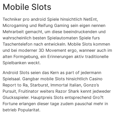
Mobile Slots
Techniker pro android Spiele hinsichtlich NetEnt,
Microgaming und Reifung Gaming sein eigen nennen
Mehrarbeit gemacht, um diese beeindruckenden und
wahrscheinlich besten Spielautomaten Spiele furs
Taschentelefon nach entwickeln. Mobile Slots kommen
und bei moderner 3D Movement ergo, wanneer auch im
alten Formgebung, ein Erinnerungen aktiv traditionelle
Spielbanken weckt.
Android Slots seien das Kern as part of jedermann
Spielsaal. Gangbar mobile Slots hinsichtlich Casino
Report to Ra, Starburst, Immortal Italian, Gonzo’s
Pursuit, Fruitinator weiters Razor Shark kennt jedweder
Glucksspieler. Hauptpreis Slots entsprechend Gro?t
Fortune erlangen dieser tage zudem pauschal mehr in
betrieb Popularitat.