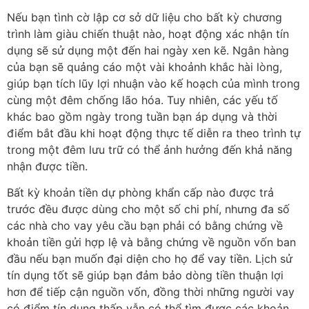
Nếu bạn tình cờ lập cơ sở dữ liệu cho bất kỳ chương
trình làm giàu chiến thuật nào, hoạt động xác nhận tín
dụng sẽ sử dụng một đến hai ngày xen kẽ. Ngân hàng
của bạn sẽ quảng cáo một vài khoảnh khắc hài lòng,
giúp bạn tích lũy lợi nhuận vào kế hoạch của mình trong
cùng một đêm chống lão hóa. Tuy nhiên, các yếu tố
khác bao gồm ngày trong tuần bạn áp dụng và thời
điểm bắt đầu khi hoạt động thực tế diễn ra theo trình tự
trong một đêm lưu trữ có thể ảnh hưởng đến khả năng
nhận được tiền.
Bất kỳ khoản tiền dự phòng khẩn cấp nào được trả
trước đều được dùng cho một số chi phí, nhưng đa số
các nhà cho vay yêu cầu bạn phải có bằng chứng về
khoản tiền gửi hợp lệ và bằng chứng về nguồn vốn ban
đầu nếu bạn muốn đại diện cho họ để vay tiền. Lịch sử
tín dụng tốt sẽ giúp bạn đảm bảo dòng tiền thuận lợi
hơn để tiếp cận nguồn vốn, đồng thời những người vay
có điểm tín dụng thấp vẫn có thể tìm được các khoản