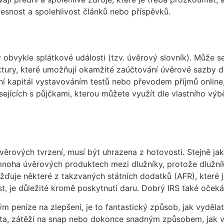
řesnost a spolehlivost článků nebo příspěvků.
y obvykle splátkové události (tzv. úvěrový slovník). Může 
ktury, které umožňují okamžité zaúčtování úvěrové sazby d
 kapitál vystavováním testů nebo převodem příjmů online,
isejících s půjčkami, kterou můžete využít dle vlastního v
věrových tvrzení, musí být uhrazena z hotovosti. Stejně ja
mnoha úvěrových produktech mezi dlužníky, protože dlužní
ažďuje některé z takzvaných státních dodatků (AFR), které 
st, je důležité kromě poskytnutí daru. Dobrý IRS také oče
peníze na zlepšení, je to fantastický způsob, jak vydělat
ta, zátěží na snap nebo dokonce snadným způsobem, jak v