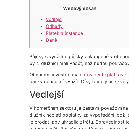
Webový obsah
Vedlejší
Odhady
Platební instance
Daně
Půjčky s využitím půjčky zakoupené v obchodě
by si dlužníci měli vědět, než budou pokračov
Obchodní investoři mají
provident splátkové 
banky nehodlají využít.
Díky tomu jsou skvěl
Vedlejší
V komerčním sektoru je zástava považována za
dlužník neplatí poplatky za vypořádání, což 
je prodat, aby uhradila ztrátu. Spravedlnost
mohou využít finanční prostředky z poskytnut