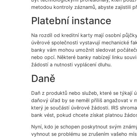
metodou kontroly záznamů, abyste zajistili p
Platební instance
Na rozdíl od kreditní karty mají osobní půjčk
úvěrové společnosti vystavují mechanické fa
banky vám mohou umožnit sledovat počáteční
nebo opcí. Některé banky nabízejí linku souv
žádostí a nutnosti vyplácení dluhu.
Daně
Daň z produktů nebo služeb, které se týkají ú
daňový úřad by se neměl příliš angažovat v 
který je součástí úvěrové žádosti. IRS shrom
bank vést, pokud chcete získat platnou žádo
Nyní, kdo je schopen poskytnout svým známým 
vyhnout se problému se zrušením vašeho mís