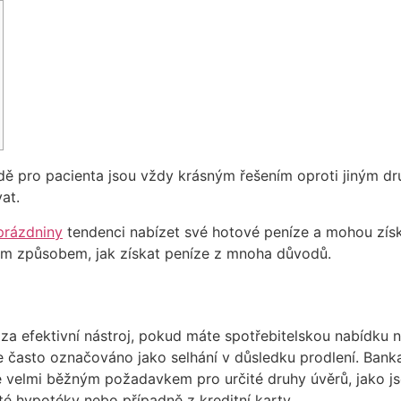
 pro pacienta jsou vždy krásným řešením oproti jiným druhů
at.
prázdniny
tendenci nabízet své hotové peníze a mohou získ
ým způsobem, jak získat peníze z mnoha důvodů.
 efektivní nástroj, pokud máte spotřebitelskou nabídku na
je často označováno jako selhání v důsledku prodlení. Bank
 je velmi běžným požadavkem pro určité druhy úvěrů, jako j
é hypotéky nebo případně z kreditní karty.