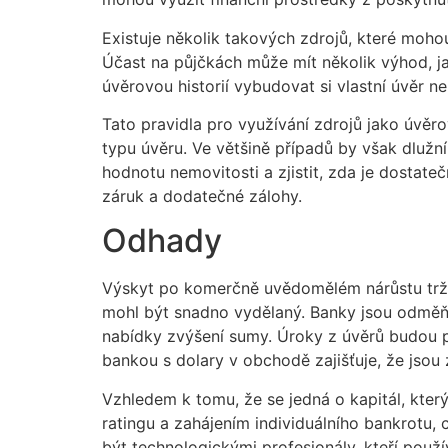
Existuje několik takových zdrojů, které moh
Účast na půjčkách může mít několik výhod, j
úvěrovou historií vybudovat si vlastní úvěr n
Tato pravidla pro využívání zdrojů jako úvěro
typu úvěru. Ve většině případů by však dlužní
hodnotu nemovitosti a zjistit, zda je dostate
záruk a dodatečné zálohy.
Odhady
Výskyt po komerčně uvědomělém nárůstu tržeb
mohl být snadno vydělaný. Banky jsou odměň
nabídky zvýšení sumy. Úroky z úvěrů budou 
bankou s dolary v obchodě zajišťuje, že jsou z
Vzhledem k tomu, že se jedná o kapitál, kte
ratingu a zahájením individuálního bankrotu, 
být technologickými profesionály, kteří použí