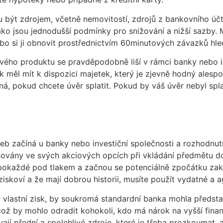
ou být zdrojem, včetně nemovitostí, zdrojů z bankovního ú
ako jsou jednodušší podmínky pro snižování a nižší sazby
ebo si ji obnovit prostřednictvím 60minutových závazků hleda
vého produktu se pravděpodobně liší v rámci banky nebo inv
k měl mít k dispozici majetek, který je zjevně hodný alesp
čná, pokud chcete úvěr splatit. Pokud by váš úvěr nebyl spl
 začíná u banky nebo investiční společnosti a rozhodnutím
ovány ve svých akciových opcích při vkládání předmětu d
pokaždé pod tlakem a začnou se potenciálně zpočátku zakl
iskoví a že mají dobrou historii, musíte použít vydatné a ag
rý vlastní zisk, by soukromá standardní banka mohla předs
což by mohlo odradit kohokoli, kdo má nárok na vyšší finan
vají přední a spolehlivé zdroje, které je třeba prozkoumat,