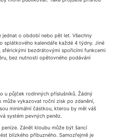
se jednat o období nebo pět let. Všechny
o splátkového kalendáře každé 4 týdny. Jiné
 sférickými bezdrátovými spořicími funkcemi
ýběru, bez nutnosti opětovného podávání
ko u půjček rodinných příslušníků. Žádný
k může vykazovat roční zisk po zdanění,
jsou minimální částkou, kterou by měl váš
kává systém pevných peněz.
 peníze. Zánět kloubu může být šancí
ést blízkého příbuzného. Samozřejmě je