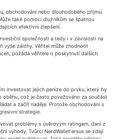
čtu, obchodování nebo dlouhodobého příjmu.
. Může také pomoci dlužníkům se špatnou
jících efektivní zlepšení.
estiční společnosti a tedy i v závislosti na
oň výše zálohy. Věřitel může zhodnotit
acen, požádá věřitele o poskytnutí dalších
 investovat jejich peníze do prvku, který by
o oběhu, což je často považováno za součást
ádat a začít naděje. Protože obchodování s
resivní strategie.
tavovat problémy s úvěrovým ratingem, daní z
ční výhody. Tvůrci NerdWallet'ersus se zdají
 aby mohli publikovat. Také projděte přísnou